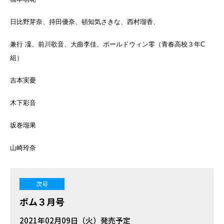
日比野芽奈、持田優奈、頓知気さきな、西村瑠香、
兼行 凜、前川歌音、大曲李佳、ボールドウィン零（青春高校３年C
組）
吉本実憂
木下彩音
坂巻瑠果
山崎玲奈
次号
ボム３月号
2021年02月09日（火）発売予定