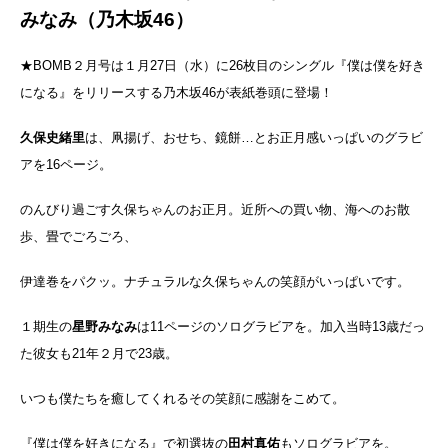
みなみ（乃木坂46）
★BOMB２月号は１月27日（水）に26枚目のシングル『僕は僕を好き
になる』をリリースする乃木坂46が表紙巻頭に登場！
久保史緒里
は、凧揚げ、おせち、鏡餅…とお正月感いっぱいのグラビ
アを16ページ。
のんびり過ごす久保ちゃんのお正月。近所への買い物、海へのお散
歩、畳でごろごろ、
伊達巻をパクッ。ナチュラルな久保ちゃんの笑顔がいっぱいです。
１期生の
星野みなみ
は11ページのソログラビアを。加入当時13歳だっ
た彼女も21年２月で23歳。
いつも僕たちを癒してくれるその笑顔に感謝をこめて。
『僕は僕を好きになる』で初選抜の
田村真佑
もソログラビアを。