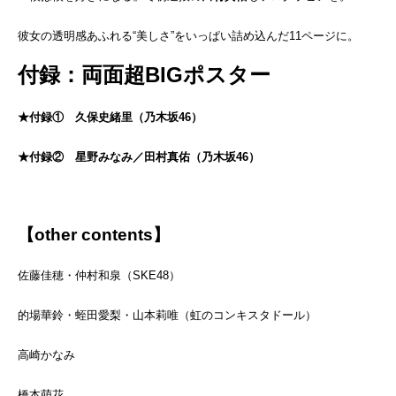
彼女の透明感あふれる“美しさ”をいっぱい詰め込んだ11ページに。
付録：両面超BIGポスター
★付録① 久保史緒里（乃木坂46）
★付録② 星野みなみ／田村真佑（乃木坂46）
【other contents】
佐藤佳穂・仲村和泉（SKE48）
的場華鈴・蛭田愛梨・山本莉唯（虹のコンキスタドール）
高崎かなみ
橋本萌花