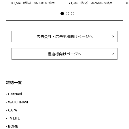
￥1,560（税込） 2026.08.07発売
￥1,560（税込） 2026.06.09発売
￥1
広告会社・広告主様向けページへ
書店様向けページへ
雑誌一覧
- GetNavi
- WATCHNAVI
- CAPA
- TV LIFE
- BOMB