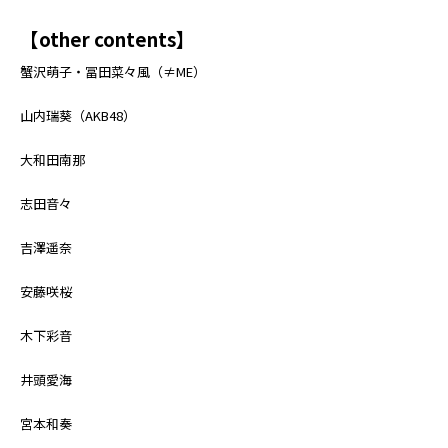
【other contents】
蟹沢萌子・冨田菜々風（≠ME）
山内瑞葵（AKB48）
大和田南那
志田音々
吉澤遥奈
安藤咲桜
木下彩音
井頭愛海
宮本和奏