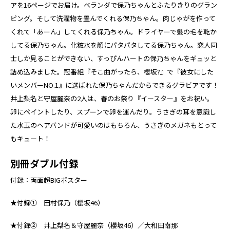
アを16ページでお届け。ベランダで保乃ちゃんとふたりきりのグラン
ピング。そして洗濯物を畳んでくれる保乃ちゃん。肉じゃがを作って
くれて「あーん」してくれる保乃ちゃん。ドライヤーで髪の毛を乾か
してる保乃ちゃん。化粧水を顔にパタパタしてる保乃ちゃん。恋人同
士しか見ることができない、すっぴんハートの保乃ちゃんをギュッと
詰め込みました。冠番組『そこ曲がったら、櫻坂?』で『彼女にした
いメンバーNO.1』に選ばれた保乃ちゃんだからできるグラビアです！
井上梨名と守屋麗奈の2人は、春のお祭り『イースター』をお祝い。
卵にペイントしたり、スプーンで卵を運んだり。うさぎの耳を意識し
た水玉のヘアバンドが可愛いのはもちろん、うさぎのメガネもとって
もキュート！
別冊ダブル付録
付録：両面超BIGポスター
★付録① 田村保乃（櫻坂46）
★付録② 井上梨名＆守屋麗奈（櫻坂46）／大和田南那