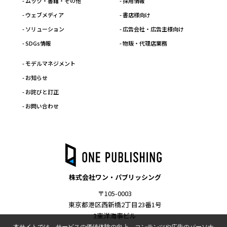
- ムック・書籍・その他
- 採用情報
- ウェブメディア
- 書店様向け
- ソリューション
- 広告会社・広告主様向け
- SDGs情報
- 物販・代理店業務
- モデルマネジメント
- お知らせ
- お詫びと訂正
- お問い合わせ
株式会社ワン・パブリッシング
〒105-0003
東京都港区西新橋2丁目23番1号
3東洋海事ビル
本サイトでは、サービスの価値体験の向上、コンテンツや広告のパーソナ