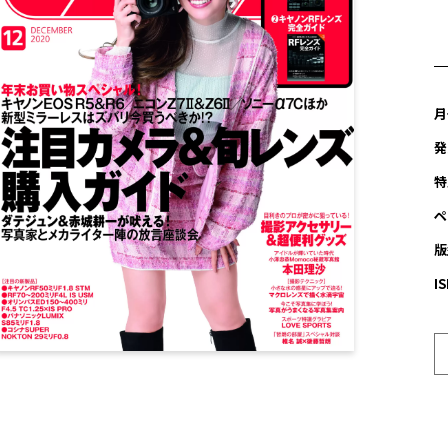
月
発
特
ペ
版
I