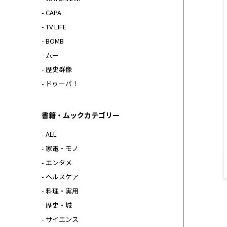
- CAPA
- TV LIFE
- BOMB
- ムー
- 歴史群像
- ドゥーパ！
書籍・ムックカテゴリー
- ALL
- 家電・モノ
- エンタメ
- ヘルスケア
- 料理・実用
- 歴史・城
- サイエンス