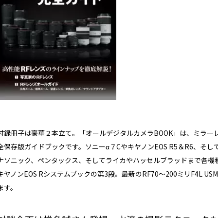
付録冊子は豪華２本立て。「オールデジタルカメラBOOK」は、ミラー
全保存版ガイドブックです。ソニーα７CやキヤノンEOS R5＆R6、そ
ナソニック、ペンタックス、そしてライカやハッセルブラッドまで各機種
キヤノンEOS Rシステムブックの第3段。最新のRF70～200ミリF4L
ます。