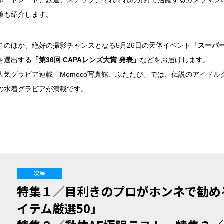
ポートレート、鉄道、スナップ、それぞれの分野で活躍するカメラマン
策も紹介します。
このほか、絶好の撮影チャンスとなる5月26日の天体イベント
「スーパ
を選出する
「第36回 CAPAレンズ大賞 発表」
などをお届けします。
人気グラビア連載「Momoco写真館、ふたたび」では、伝説のアイド
の水着グラビアが満載です。
次号
特集１／目利きのプロがホンネで勧め
イテム厳選50」