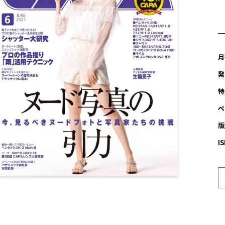
月
発
特
ペ
版
I