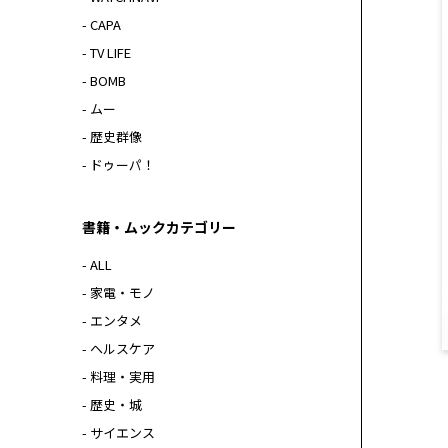
- CAPA
- TV LIFE
- BOMB
- ムー
- 歴史群像
- ドゥーパ！
書籍・ムックカテゴリー
- ALL
- 家電・モノ
- エンタメ
- ヘルスケア
- 料理・実用
- 歴史・城
- サイエンス