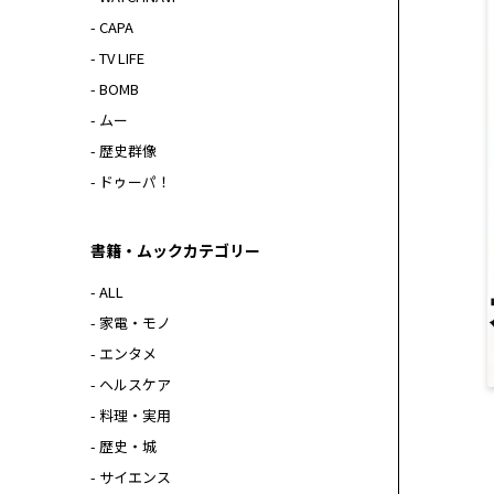
- CAPA
- TV LIFE
- BOMB
- ムー
- 歴史群像
- ドゥーパ！
書籍・ムックカテゴリー
- ALL
- 家電・モノ
- エンタメ
- ヘルスケア
- 料理・実用
- 歴史・城
- サイエンス