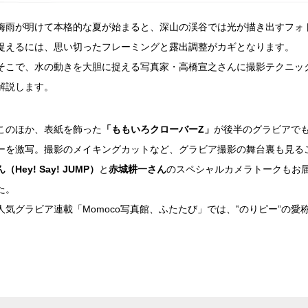
梅雨が明けて本格的な夏が始まると、深山の渓谷では光が描き出すフォ
捉えるには、思い切ったフレーミングと露出調整がカギとなります。
そこで、水の動きを大胆に捉える写真家・高橋宣之さんに撮影テクニッ
解説します。
このほか、表紙を飾った
「ももいろクローバーZ」
が後半のグラビアで
ーを激写。撮影のメイキングカットなど、グラビア撮影の舞台裏も見る
ん（Hey! Say! JUMP）
と
赤城耕一さん
のスペシャルカメラトークもお
た。
人気グラビア連載「Momoco写真館、ふたたび」では、‟のりピー”の愛