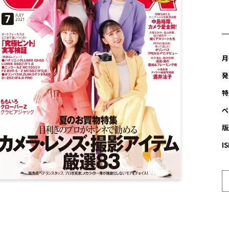
月
発
特
ペ
版
I