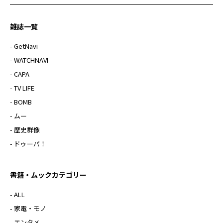
雑誌一覧
- GetNavi
- WATCHNAVI
- CAPA
- TV LIFE
- BOMB
- ムー
- 歴史群像
- ドゥーパ！
書籍・ムックカテゴリー
- ALL
- 家電・モノ
- エンタメ