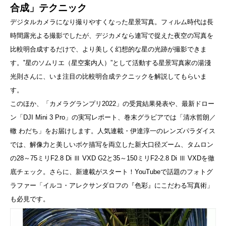
合成」テクニック
デジタルカメラになり撮りやすくなった星景写真。フィルム時代は長
時間露光よる撮影でしたが、デジカメなら連写で捉えた夜空の写真を
比較明合成するだけで、より美しく幻想的な星の光跡が撮影できま
す。‟星のソムリエ（星空案内人）”として活動する星景写真家の湯淺
光則さんに、いま注目の比較明合成テクニックを解説してもらいま
す。
このほか、「カメラグランプリ2022」の受賞結果発表や、最新ドロー
ン「DJI Mini 3 Pro」の実写レポート、巻末グラビアでは「清水哲朗／
轍 わだち」をお届けします。人気連載・伊達淳一のレンズパラダイス
では、解像力と美しいボケ描写を両立した新大口径ズーム、タムロン
の28～75ミリF2.8 Di Ⅲ VXD G2と35～150ミリF2-2.8 Di Ⅲ VXDを徹
底チェック。さらに、新連載がスタート！YouTubeで話題のフォトグ
ラファー「イルコ・アレクサンダロフの『色彩』にこだわる写真術」
も必見です。