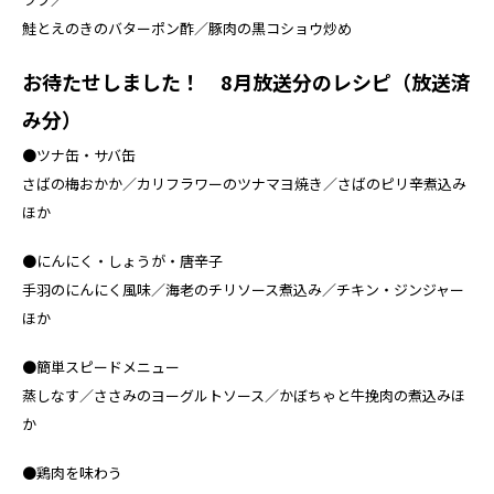
鮭とえのきのバターポン酢／豚肉の黒コショウ炒め
お待たせしました！ 8月放送分のレシピ（放送済
み分）
●ツナ缶・サバ缶
さばの梅おかか／カリフラワーのツナマヨ焼き／さばのピリ辛煮込み
ほか
●にんにく・しょうが・唐辛子
手羽のにんにく風味／海老のチリソース煮込み／チキン・ジンジャー
ほか
●簡単スピードメニュー
蒸しなす／ささみのヨーグルトソース／かぼちゃと牛挽肉の煮込みほ
か
●鶏肉を味わう