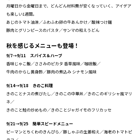
月曜日から金曜日まで、どんどん材料費が安くなっていく、アイデア
も楽しい1週間。
あじのトマト油淋／ふわふわ卵の牛あんかけ／酸辣つけ麺
豚肉とグリンピースのパスタ／サンマの和えうどん
秋を感じるメニューも登場！
9/7→9/11 スパイス＆ハーブ
香味じゃこ飯／ささみのピカタ 香草風味／咖喱飯／
牛肉のからし黄身酢／豚肉の煮込み シナモン風味
9/14→9/18 きのこ料理
きのことナスの煮びたし／きのこの中華丼／きのこのギリシャ風マリ
ネ／
きのこと鮭の炒めもの／きのことジャガイモのフリカッセ
9/21→9/25 簡単スピードメニュー
ピーマンとちくわのきんぴら／豚しゃぶの生姜和え／海老のトマトピ
ラフ／