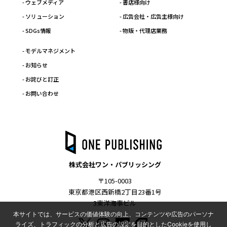
- ウェブメディア
- 書店様向け
- ソリューション
- 広告会社・広告主様向け
- SDGs情報
- 物販・代理店業務
- モデルマネジメント
- お知らせ
- お詫びと訂正
- お問い合わせ
株式会社ワン・パブリッシング
〒105-0003
東京都港区西新橋2丁目23番1号
3東洋海事ビル
本サイトでは、サービスの価値体験の向上、コンテンツや広告のパーソナ
ライズ、トラフィックの分析と広告の設定を目的としたCookieを使用し