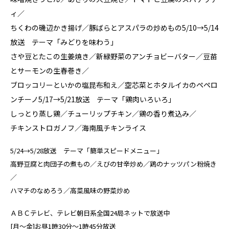
ィ／
ちくわの磯辺かき揚げ／豚ばらとアスパラの炒めもの5/10→5/14
放送 テーマ「みどりを味わう」
さや豆とたこの生姜焼き／新緑野菜のアンチョビーバター／豆苗
とサーモンの生春巻き／
ブロッコリーといかの塩昆布和え／空芯菜とホタルイカのペペロ
ンチーノ5/17→5/21放送 テーマ「鶏肉いろいろ」
しっとり蒸し鶏／チューリップチキン／鶏の香り煮込み／
チキンストロガノフ／海南風チキンライス
5/24→5/28放送 テーマ「簡単スピードメニュー」
高野豆腐と肉団子の煮もの／えびの甘辛炒め／鶏のナッツパン粉焼き
／
ハマチのなめろう／高菜風味の野菜炒め
ＡＢＣテレビ、テレビ朝日系全国24局ネットで放送中
[月～金]お昼1時30分～1時45分放送