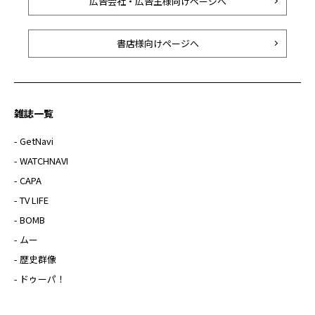
広告会社・広告主様向けページへ
書店様向けページへ
雑誌一覧
- GetNavi
- WATCHNAVI
- CAPA
- TV LIFE
- BOMB
- ムー
- 歴史群像
- ドゥーパ！