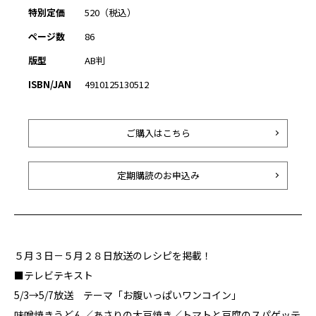
特別定価
520（税込）
ページ数
86
版型
AB判
ISBN/JAN
4910125130512
ご購入はこちら
定期購読のお申込み
５月３日－５月２８日放送のレシピを掲載！
■テレビテキスト
5/3→5/7放送 テーマ「お腹いっぱいワンコイン」
味噌焼きうどん／あさりの大豆焼き／トマトと豆腐のスパゲッテ