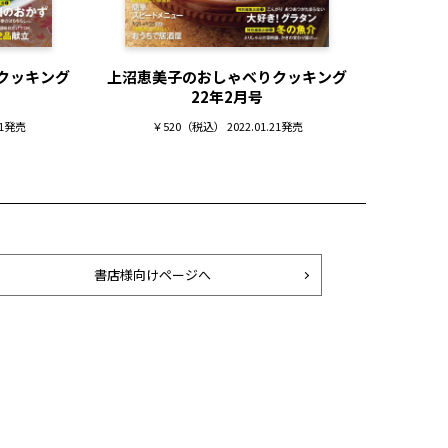
クッキング
上沼恵美子のおしゃべりクッキング
上沼恵美
22年2月号
21発売
￥520（税込） 2022.01.21発売
52
書店様向けページへ