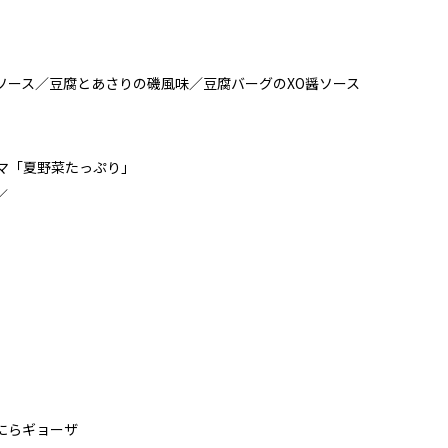
ソース／豆腐とあさりの磯風味／豆腐バーグのXO醤ソース
ーマ「夏野菜たっぷり」
／
にらギョーザ