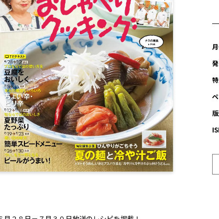
月
発
特
ペ
版
I
６月２８日－７月３０日放送のレシピを掲載！