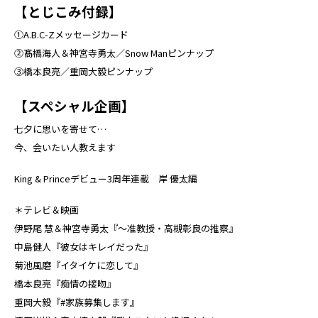
【とじこみ付録】
①A.B.C-Zメッセージカード
②髙橋海人＆神宮寺勇太／Snow Manピンナップ
③橋本良亮／重岡大毅ピンナップ
【スペシャル企画】
七夕に思いを寄せて…
今、会いたい人教えます
King & Princeデビュー3周年連載 岸 優太編
＊テレビ＆映画
伊野尾 慧＆神宮寺勇太『～准教授・高槻彰良の推察』
中島健人『彼女はキレイだった』
菊池風磨『イタイケに恋して』
橋本良亮『痴情の接吻』
重岡大毅『#家族募集します』