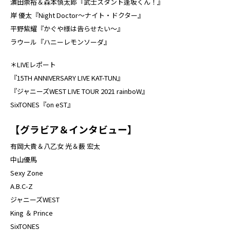
濵田崇裕＆森本慎太郎『武士スタント逢坂くん！』
岸 優太『Night Doctor～ナイト・ドクター』
平野紫耀『かぐや様は告らせたい～』
ラウール『ハニーレモンソーダ』
＊LIVEレポート
『15TH ANNIVERSARY LIVE KAT-TUN』
『ジャニーズWEST LIVE TOUR 2021 rainboW』
SixTONES『on eST』
【グラビア＆インタビュー
】
有岡大貴＆八乙女 光＆薮 宏太
中山優馬
Sexy Zone
A.B.C-Z
ジャニーズWEST
King ＆ Prince
SixTONES