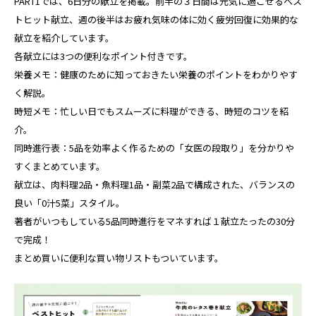
PART1では、6日分の献立を掲載。前半の３日間は元気に過ごせるベス
トヒット献立、週の後半はお疲れ気味の体に効く疲労回復に効果的な
献立を紹介しています。
各献立には3つの便利なポイント付きです。
栄養メモ：健康のために知っておきたい栄養のポイントをわかりやす
く解説。
時短メモ：忙しい日でもスムーズに料理ができる、時短のコツを紹
介。
同時進行表：5品を効率よく作るための「女医の段取り」を分かりや
すくまとめています。
献立は、肉料理2品・魚料理1品・副菜2品で構成された、バランスの
良い「0汁5菜」スタイル。
著者がいつもしている5品同時進行をマネすれば１献立たったの30分
で完成！
まとめ買いに便利な買い物リストもついています。