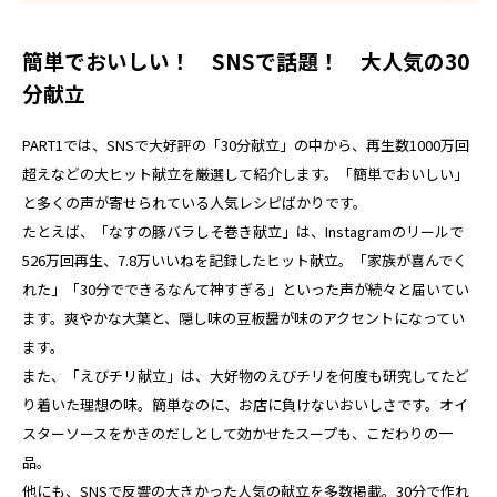
簡単でおいしい！ SNSで話題！ 大人気の30
分献立
PART1では、SNSで大好評の「30分献立」の中から、再生数1000万回
超えなどの大ヒット献立を厳選して紹介します。「簡単でおいしい」
と多くの声が寄せられている人気レシピばかりです。
たとえば、「なすの豚バラしそ巻き献立」は、Instagramのリールで
526万回再生、7.8万いいねを記録したヒット献立。「家族が喜んでく
れた」「30分でできるなんて神すぎる」といった声が続々と届いてい
ます。爽やかな大葉と、隠し味の豆板醤が味のアクセントになってい
ます。
また、「えびチリ献立」は、大好物のえびチリを何度も研究してたど
り着いた理想の味。簡単なのに、お店に負けないおいしさです。オイ
スターソースをかきのだしとして効かせたスープも、こだわりの一
品。
他にも、SNSで反響の大きかった人気の献立を多数掲載。30分で作れ