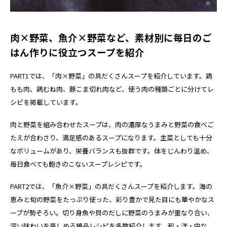
肉×野菜、魚介×野菜など、素材別に毎日のご
はん作りに役立つスープを紹介
PART1では、「肉×野菜」の具だくさんスープを紹介しています。鶏
もも肉、鶏むね肉、豚こま切れ肉など、使う肉の種類ごとに分けてレ
シピを掲載しています。
肉と野菜を組み合わせたスープは、肉の濃厚なうまみと野菜の食べご
たえが合わさり、満足感のあるスープになります。主菜としても十分
なボリュームがあり、栄養バランスも抜群です。体をじんわり温め、
毎日食べても飽きのこないスープレシピです。
PART2では、「魚介×野菜」の具だくさんスープを紹介します。海の
恵みと旬の野菜をたっぷり使った、彩り豊かで見た目にも華やかなス
ープが勢ぞろい。切り身魚や貝のだしに野菜のうまみが重なり合い、
深い味わいを楽しめる絶品レシピを多数紹介します。和・洋・中な