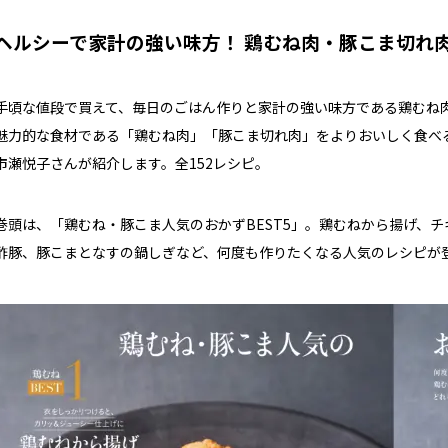
ヘルシーで家計の強い味方！ 鶏むね肉・豚こま切
手頃な値段で買えて、毎日のごはん作りと家計の強い味方である鶏むね
魅力的な食材である「鶏むね肉」「豚こま切れ肉」をよりおいしく食べ
市瀬悦子さんが紹介します。全152レシピ。
巻頭は、「鶏むね・豚こま人気のおかずBEST5」。鶏むねから揚げ、
酢豚、豚こまとなすの鍋しぎなど、何度も作りたくなる人気のレシピが