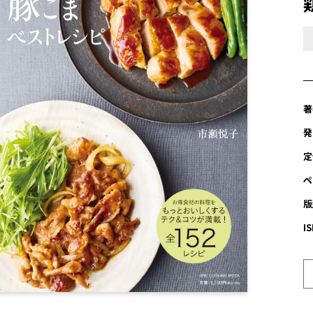
著
発
定
ペ
版
I