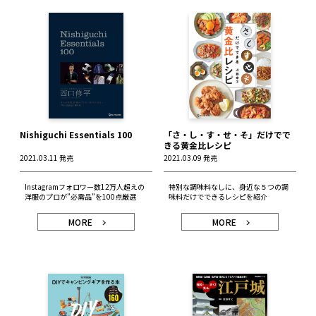
Nishiguchi Essentials 100
「さ・し・す・せ・そ」だけでで
きる黄金比レシピ
2021.03.11 発売
2021.03.09 発売
Instagramフォロワー数12万人超えの
特別な調味料なしに、身近な５つの調
洋服のプロが”必需品”を100点厳選
味料だけでできるレシピを紹介
MORE
MORE