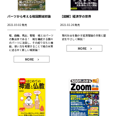
パーツから考える戦国期城郭論
【図解】経済学の世界
2021.03.02 発売
2021.02.26 発売
堀、曲輪、馬出、竪堀…城とはパーツ
現代社会を動かす経済理論の主張と歴
の集合体である！ 城を構成する個々
史をやさしく解説！
のパーツに注目し、その成り立ちと機
能、使い方を考察することで城の本質
MORE
に迫る全く新しい城郭論！
MORE