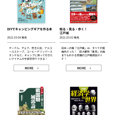
DIYでキャンピングギアを作る本
知る・見る・歩く！
江戸城
2021.03.04 発売
2021.03.02 発売
テーブル、チェア、焚き火台、アルコ
日本一の城「江戸城」は、すべてが規
ールストーブ、コーヒードリッパース
格外だった！ 巨大都市「東京」の始
タンドなど、キャンプに持って行きた
まりもわかる究極の江戸城探訪ガイ
いアイテムが全部手作りできる！
ド！
MORE
MORE