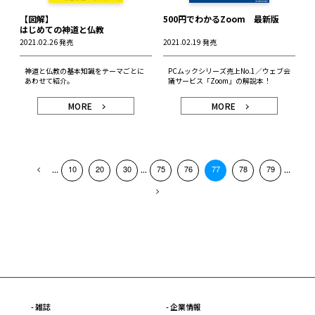
【図解】
500円でわかるZoom 最新版
はじめての神道と仏教
2021.02.26 発売
2021.02.19 発売
神道と仏教の基本知識をテーマごとに
PCムックシリーズ売上No.1／ウェブ会
あわせて紹介。
議サービス「Zoom」の解説本！
MORE
MORE
...
...
...
10
20
30
75
76
77
78
79
- 雑誌
- 企業情報