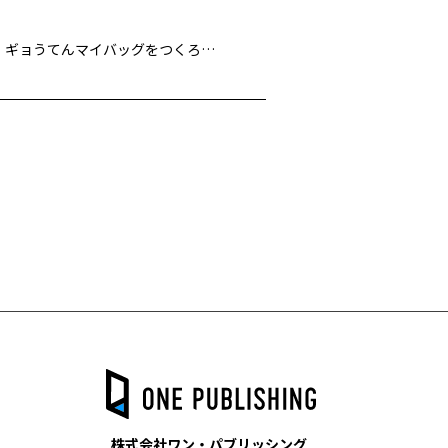
8月22日（土）YouTube ライブ「さかなクンとエコチャレンジ！ ギョうてんマイバッグをつくろう」を配信します
株式会社ワン・パブリッシング