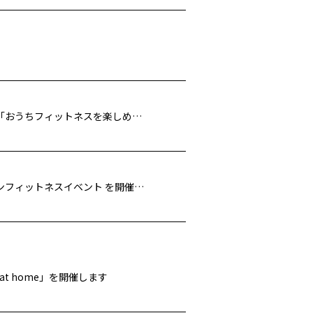
大人気トレーナーAYAさんやmieyさんら豪華メンバーが出演！ 「おうちフィットネスを楽しめるFYTTEのオンラインイベント」を開催しました
福田萌子さん、本島彩帆里さんらが出演！ FYTTE主催オンラインフィットネスイベント を開催します
20 at home」を開催します