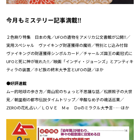
今月もミステリー記事満載‼
２色刷り特集 日本の鬼／UFOの遺物をアメリカ公文書館が公開‼／
実用スペシャル ヴァイキング財運獲得の魔術／特別とじ込み付録
ヴァイキングの財運獲得シンボルカード／チャールズ国王の戴冠式に
UFOと死に神が現れた‼／映画「インディ・ジョーンズ」とアンティキ
ティラの装置／ホピ族の終末大予言とUFOの謎／ほか
●好評連載
ムー的地球の歩き方／南山宏のちょっと不思議な話／松原照子の大世
見／朝里樹の都市伝説タイムトリップ／辛酸なめ子の魂活巡業／
ZEROの花札占い／ＬＯＶＥ Ｍｅ Ｄoのミラクル大予言……ほか