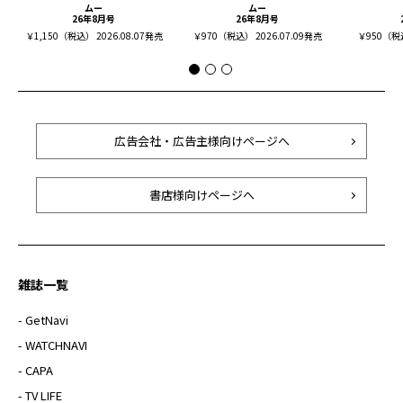
ムー
ムー
26年8月号
26年8月号
￥1,150（税込） 2026.08.07発売
￥970（税込） 2026.07.09発売
￥950（税込
広告会社・広告主様向けページへ
書店様向けページへ
雑誌一覧
- GetNavi
- WATCHNAVI
- CAPA
- TV LIFE