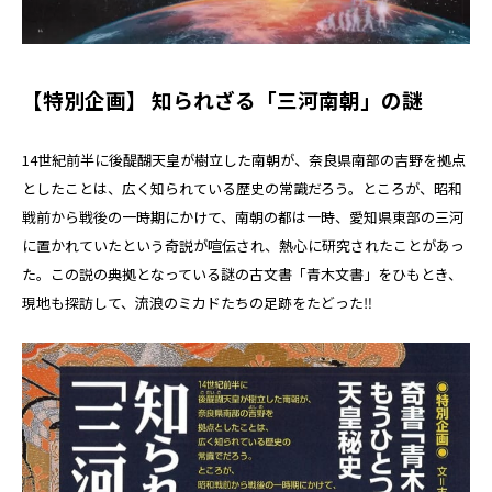
【特別企画】 知られざる「三河南朝」の謎
14世紀前半に後醍醐天皇が樹立した南朝が、奈良県南部の吉野を拠点
としたことは、広く知られている歴史の常識だろう。ところが、昭和
戦前から戦後の一時期にかけて、南朝の都は一時、愛知県東部の三河
に置かれていたという奇説が喧伝され、熱心に研究されたことがあっ
た。この説の典拠となっている謎の古文書「青木文書」をひもとき、
現地も探訪して、流浪のミカドたちの足跡をたどった‼