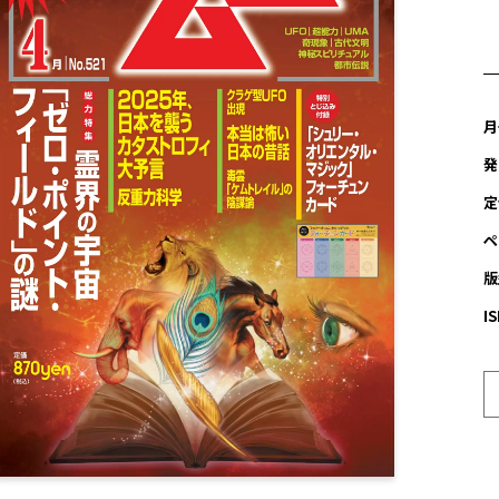
月
発
定
ペ
版
I