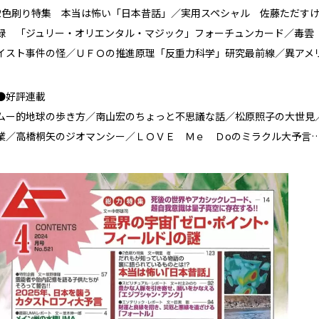
2色刷り特集 本当は怖い「日本昔話」／実用スペシャル 佐藤ただす
録 「ジュリー・オリエンタル・マジック」フォーチュンカード／毒雲
イスト事件の怪／ＵＦＯの推進原理「反重力科学」研究最前線／異アメ
●好評連載
ムー的地球の歩き方／南山宏のちょっと不思議な話／松原照子の大世見
業／高橋桐矢のジオマンシー／ＬＯＶＥ Ｍｅ Ｄoのミラクル大予言