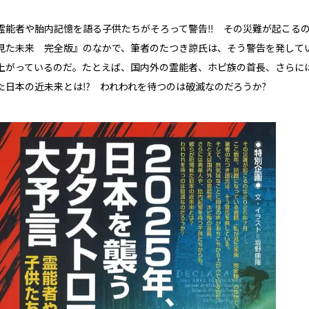
霊能者や胎内記憶を語る子供たちがそろって警告‼ その災難が起こるのは
見た未来 完全版』のなかで、筆者のたつき諒氏は、そう警告を発して
上がっているのだ。たとえば、国内外の霊能者、ホピ族の首長、さらに
た日本の近未来とは⁉ われわれを待つのは破滅なのだろうか?