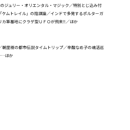
けのジュリー・オリエンタル・マジック／特別とじ込み付
「ケムトレイル」の陰謀論／インドで多発するポルターガ
リカ軍基地にクラゲ型ＵＦＯが飛来‼／ほか
／朝里樹の都市伝説タイムトリップ／辛酸なめ子の魂活巡
……ほか