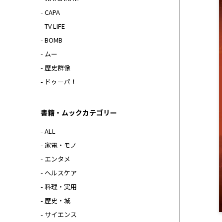
- CAPA
- TV LIFE
- BOMB
- ムー
- 歴史群像
- ドゥーパ！
書籍・ムックカテゴリー
- ALL
- 家電・モノ
- エンタメ
- ヘルスケア
- 料理・実用
- 歴史・城
- サイエンス