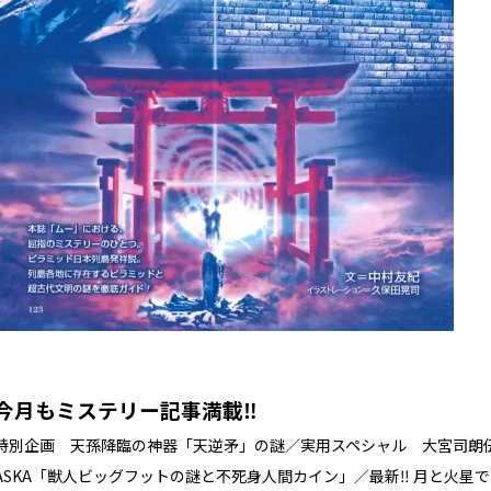
今月もミステリー記事満載‼
特別企画 天孫降臨の神器「天逆矛」の謎／実用スペシャル 大宮司朗
ASKA「獣人ビッグフットの謎と不死身人間カイン」／最新‼ 月と火