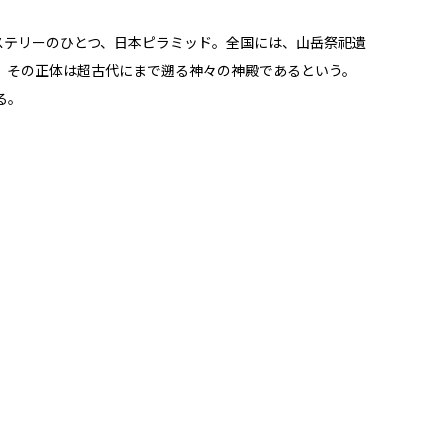
ミステリーのひとつ、日本ピラミッド。全国には、山岳祭祀遺
、その正体は超古代にまで遡る神々の神殿であるという。
る。