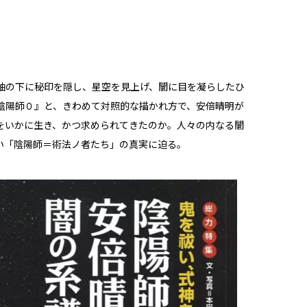
袖の下に秘印を隠し、星空を見上げ、闇に目を凝らしたひ
陰陽師０』と、きわめて対照的な描かれ方で、安倍晴明が
をいかに生き、かつ求められてきたのか。人々の内なる闇
い「陰陽師＝術法ノ者たち」の真実に迫る。