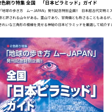
2色刷り特集 全国 「日本ピラミッド」ガイド
「地球の歩き方 ムーJAPAN」発刊記念特別企画‼ 日本超古代文明
跡と評される山々がある。霊山であり、甘南備とも称さることもあるが
きれいな三角形の稜線を見せる神秘の日本ピラミッドを厳選して紹介す