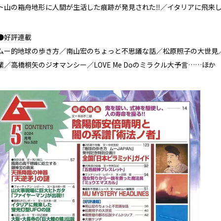
ト山の箱舟地形に人間が生活した痕跡が発見された‼／イタリアに飛来し
●好評連載
ムー的地球の歩き方／南山宏のちょっと不思議な話／松原照子の大世見
業／高橋桐矢のジオマンシー／LOVE Me Doのミラクル大予言……ほか