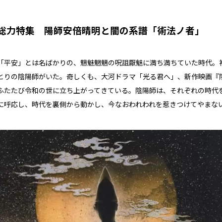
総力特集 陽師安倍晴明と闇の系譜「術法ノ者」
「平安」とは名ばかりの、魑魅魍魎の呪詛厭魅に満ち満ちていた時代。
とりの陰陽師がいた。奇しくも、大河ドラマ「光る君へ」、新作映画『
ふたたび令和の世に立ち上がってきている。陰陽師は、それぞれの時代
に呼応し、時代を裏側から動かし、今なおわれわれを惹きつけてやまな