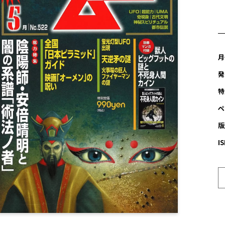
月
発
特
ペ
版
I