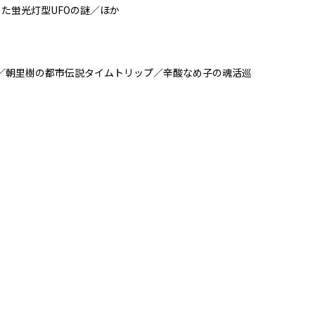
た蛍光灯型UFOの謎／ほか
／朝里樹の都市伝説タイムトリップ／辛酸なめ子の魂活巡