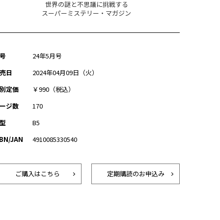
世界の謎と不思議に挑戦する
スーパーミステリー・マガジン
号
24年5月号
売日
2024年04月09日（火）
別定価
￥990（税込）
ージ数
170
型
B5
SBN/JAN
4910085330540
ご購入はこちら
定期購読のお申込み