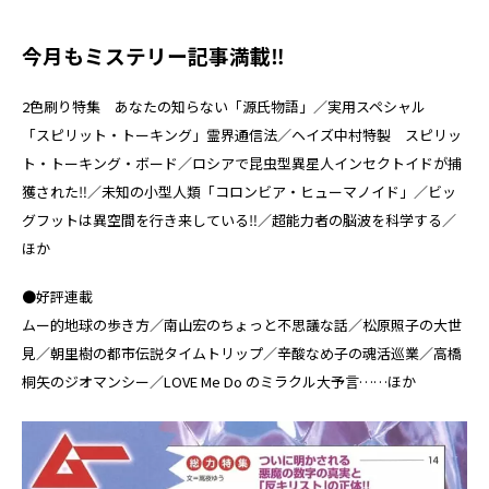
今月もミステリー記事満載‼
2色刷り特集 あなたの知らない「源氏物語」／実用スペシャル
「スピリット・トーキング」霊界通信法／ヘイズ中村特製 スピリッ
ト・トーキング・ボード／ロシアで昆虫型異星人インセクトイドが捕
獲された‼／未知の小型人類「コロンビア・ヒューマノイド」／ビッ
グフットは異空間を行き来している‼／超能力者の脳波を科学する／
ほか
●好評連載
ムー的地球の歩き方／南山宏のちょっと不思議な話／松原照子の大世
見／朝里樹の都市伝説タイムトリップ／辛酸なめ子の魂活巡業／高橋
桐矢のジオマンシー／LOVE Me Do のミラクル大予言……ほか