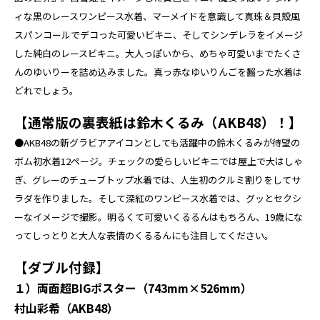
ィな黒のレースワンピース水着、マーメイドを意識して真珠＆貝殻風
スパンコールでデコった可愛いビキニ、そしてシンデレラをイメージ
した純白のレースビキニ。大人っぽいから、めちゃ可愛いまでたくさ
んのゆいりーを詰め込みました。真っ赤なゆいりんごを齧った水着は
どれでしょう。
【通常版の裏表紙は鈴木くるみ（AKB48）！】
●AKB48の新グラビアアイコンとしても活躍中の鈴木くるみが待望の
ボム初水着12ページ。チェックの愛らしいビキニでは屋上で大はしゃ
ぎ、グレーのチューブトップ水着では、人生初のクルミ割りをしてサ
ラダを作りました。そして深紅のワンピース水着では、グッとセクシ
ーなイメージで撮影。明るくて可愛いくるるんはもちろん、19歳にな
ってしっとりと大人な表情のくるるんにも注目してください。
【ダブル付録】
１）両面超BIGポスター（743mm×526mm）
村山彩希（AKB48）