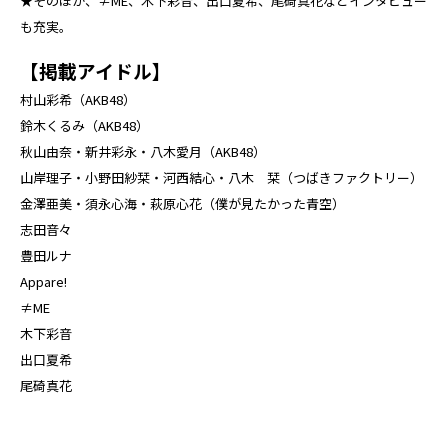
★そのほか、≠ME、木下彩音、出口夏希、尾碕真花などインタビュー
も充実。
【掲載アイドル】
村山彩希（AKB48）
鈴木くるみ（AKB48）
秋山由奈・新井彩永・八木愛月（AKB48）
山岸理子・小野田紗栞・河西結心・八木 栞（つばきファクトリー）
金澤亜美・須永心海・萩原心花（僕が見たかった青空）
志田音々
豊田ルナ
Appare!
≠ME
木下彩音
出口夏希
尾碕真花