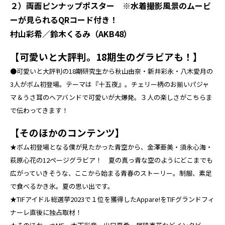
２）両面ピンナップポスター ※水着撮影風景のムービ
ーが見られるQRコード付き！
村山彩希／鈴木くるみ（AKB48）
【可愛いと大評判。18期生のグラビアも！】
●可愛いと大評判の18期研究生から秋山由奈・新井彩永・八木愛月の
3人がボム初登場。テーマは『十五夜』。チェリー柄のお揃いパジャ
マ＆うさ耳のヘアバンドで可愛いが大爆発。３人の楽しさがこちらま
で伝わってきます！
【そのほかのコンテンツ】
★ボム初登場となる僕が見たかった青空から、金澤亜美・須永心海・
萩原心花の12ページグラビア！ 夏の真っ青な空のようにどこまでも
広がっていきそうな、ここから始まる青春のストーリー。制服、素足
で食べるかき氷。夏の思い出です。
★TIFアイドル総選挙2023で１位を獲得したAppare!をTIFグランドフィ
ナーレ直後に独占取材！