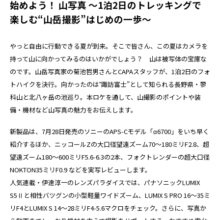
始めよう！ 山写真 ～1泊2日のトレッキングで
楽しむ“山岳撮影”はじめの一歩～
やっと自由に行動できる夏が到来。そこで皆さん、この夏はカメラを
持って山に向かってみるのはいかがでしょう？ 山は被写体の宝庫な
のです。山岳写真家の菊池哲男さんとCAPAスタッフが、1泊2日のフォ
トハイクを決行。向かったのは‟諏訪富士”として知られる長野県・蓼
科山と北八ヶ岳の池巡り。本ロケを通して、山撮影のポイントや装
備・機材など山写真の魅力をお伝えします。
新製品は、7月28日発売のソニーのAPS-Cモデル「α6700」をいち早く
紹介するほか、ニッコールZの大口径望遠ズーム70～180ミリF2.8、超
望遠ズーム180～600ミリF5.6-6.3の2本、フォクトレンダーの超大口径
NOKTON35ミリF0.9 などを実写レビューします。
人気連載・伊達淳一のレンズパラダイスでは、パナソニックLUMIX
S5Ⅱと相性バツグンの小型軽量ワイドズーム、LUMIX S PRO 16～35ミ
リF4とLUMIX S 14～28ミリF4-5.6マクロをチェック。さらに、写真か