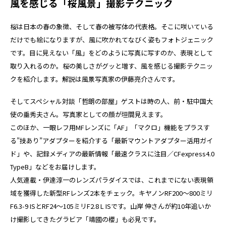
風を感じる「桜風景」撮影テクニック
桜は日本の春の象徴、そして春の被写体の代表格。そこに咲いている
だけでも絵になりますが、風に吹かれてなびく姿もフォトジェニック
です。目に見えない「風」をどのように写真に写すのか、表現として
取り入れるのか。桜の美しさがグッと増す、風を感じる撮影テクニッ
クを紹介します。解説は風景写真家の伊藤亮介さんです。
そしてスペシャル対談「哲朗の部屋」ゲストは時の人、前・駐中国大
使の垂秀夫さん。写真家としての顔が垣間見えます。
このほか、一眼レフ用MFレンズに「AF」「マクロ」機能をプラスす
る”技あり”アダプターを紹介する「最新マウントアダプター活用ガイ
ド」や、記録メディアの最新情報「最速クラスに注目／CFexpress4.0
TypeB」などをお届けします。
人気連載・伊達淳一のレンズパラダイスでは、これまでにない表現領
域を獲得した新型RFレンズ2本をチェック。キヤノンRF200～800ミリ
F6.3-9 ISとRF24～105ミリF2.8 L ISです。山岸 伸さんが約10年追いか
け撮影してきたグラビア「靖國の櫻」も必見です。