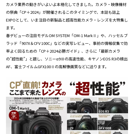
カメラ業界の動きがいよいよ本格化してきました。カメラ・映像機材
の祭典「CP＋2024」が開催されるこのタイミングで、本誌も誌上
EXPOとして、いま注目の新製品と超高性能カメラ・レンズを大特集し
ます。
春デビューの注目モデルOM SYSTEM「OM-1 MarkⅡ」や、ハッセルブ
ラッド「907X＆CFV 100C」などの実写レビュー、事前の情報収集で効
率よく回るための「CP＋2024必勝ガイド」、さらに「最新カメラ
の”超性能”」と題し、ソニーα9Ⅲの高速性能、キヤノンEOS R3の検出
AF、富士フイルムGFX100Ⅱの高解像画質などに迫ります。