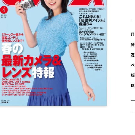
月
発
定
ペ
版
I