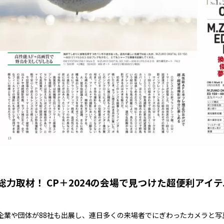
総力取材！ CP＋2024の会場で見つけた超便利アイテ
企業や団体が88社も出展し、連日多くの来場者でにぎわったカメラと写真