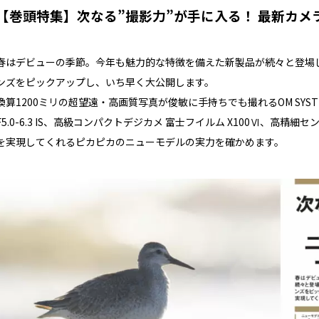
【巻頭特集】次なる”撮影力”が手に入る！ 最新カメ
春はデビューの季節。今年も魅力的な特徴を備えた新製品が続々と登場
ンズをピックアップし、いち早く大公開します。
換算1200ミリの超望遠・高画質写真が俊敏に手持ちでも撮れるOM SYSTEM OM-1
F5.0-6.3 IS、高級コンパクトデジカメ 富士フイルム X100Ⅵ、高
を実現してくれるピカピカのニューモデルの実力を確かめます。