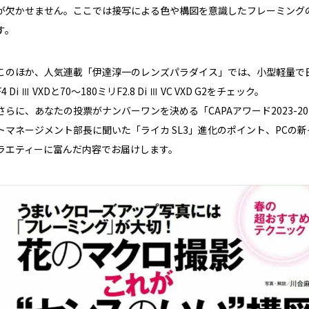
が欠かせません。ここでは接写による色や構図を意識したフレーミング
す。
このほか、人気連載「伊達淳一のレンズパラダイス」では、小型軽量で日
F4 Di Ⅲ VXDと70～180ミリF2.8 Di Ⅲ VC VXD G2をチェック。
さらに、あなたの投票がナンバーワンを決める「CAPAアワード2023-
トマネージメント部長に聞いた「ライカ SL3」進化のポイント、PCの
ラエティーに富んだ内容でお届けします。