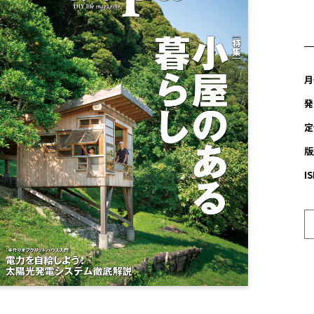
月
発
定
版
I