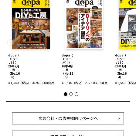
dopa（
dopa（
dopa（
ドゥー
ドゥー
ドゥー
パ！）
パ！）
パ！）
26年7月
26年4月
26年1月
号
号
号
（No.16
（No.16
（No.16
6）
5）
4）
￥1,540（税込） 2026.06.08発売
￥1,540（税込） 2026.03.06発売
￥1,540（税込）
広告会社・広告主様向けページへ