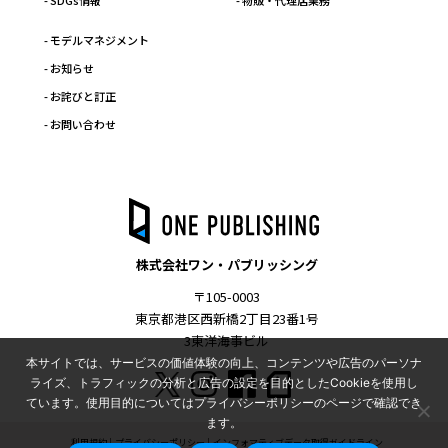
- SDGs情報
- 物販・代理店業務
- モデルマネジメント
- お知らせ
- お詫びと訂正
- お問い合わせ
株式会社ワン・パブリッシング
〒105-0003
東京都港区西新橋2丁目23番1号
3東洋海事ビル
本サイトでは、サービスの価値体験の向上、コンテンツや広告のパーソナ
ライズ、トラフィックの分析と広告の設定を目的としたCookieを使用し
ています。使用目的についてはプライバシーポリシーのページで確認でき
ます。
利用規約
プライバシーポリシー
インフォマティブデータ取得ガイドライン