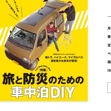
月
発
定
ペ
版
I