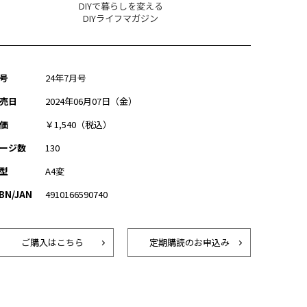
DIYで暮らしを変える
DIYライフマガジン
号
24年7月号
売日
2024年06月07日（金）
価
￥1,540（税込）
ージ数
130
型
A4変
SBN/JAN
4910166590740
ご購入はこちら
定期購読のお申込み