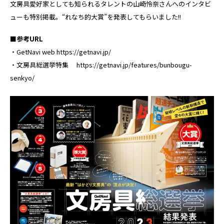
文房具愛好家としても知られるタレントの山崎怜奈さんへのインタビ
ューも特別掲載。“れなち的大賞”を発表してもらいました!!
■参考URL
・GetNavi web https://getnavi.jp/
・文房具総選挙特集 https://getnavi.jp/features/bunbougu-
senkyo/