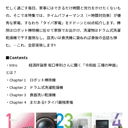
忙しく過ごす毎日、家事にはできるだけ時間と労力をかけたくないも
の。そこで本特集では、タイムパフォーマンス（＝時間対効果）が優
秀な家電、すなわち「タイパ家電」をドドーンと60点紹介します。掃
除はロボット掃除機に任せて家族でお出かけ、洗濯物はドラム式洗濯
乾燥機で干す面倒なし。皿洗いは食洗機に委ねれば食後の会話も弾
む。—これ、全部実現します!!
■Contents
・Intro 経済評論家 坂口孝則さんに聞く「令和版 三種の神器」
とは？
・Chapter 1 ロボット掃除機
・Chapter 2 ドラム式洗濯乾燥機
・Chapter 3 食器洗い乾燥機
・Chapter 4 まだある!! タイパ最強家電