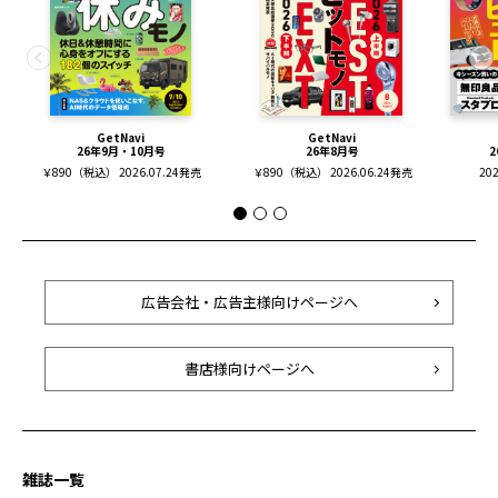
GetNavi
GetNavi
26年9月・10月号
26年8月号
2
￥890（税込） 2026.07.24発売
￥890（税込） 2026.06.24発売
20
広告会社・広告主様向けページへ
書店様向けページへ
雑誌一覧