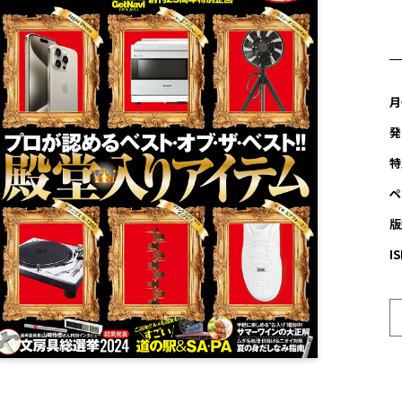
月
発
特
ペ
版
I