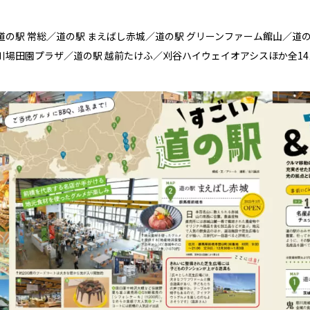
道の駅 常総／道の駅 まえばし赤城／道の駅 グリーンファーム館山／道
川場田園プラザ／道の駅 越前たけふ／刈谷ハイウェイオアシスほか全1