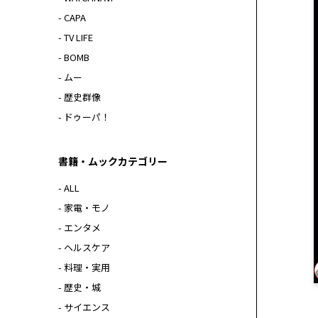
- CAPA
- TV LIFE
- BOMB
- ムー
- 歴史群像
- ドゥーパ！
書籍・ムックカテゴリー
- ALL
- 家電・モノ
- エンタメ
- ヘルスケア
- 料理・実用
- 歴史・城
- サイエンス