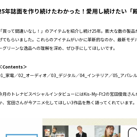
25年誌面を作り続けたわかった！愛用し続けたい「
「買って間違いなし！」のアイテムを紹介し続け25年。膨大な数の製品
げてもらいました。これらのアイテムがいかに革新的なのか、最新モデ
ーグリーンな逸品への理解を深め、ぜひ手にしてほしいです。
＜Contents＞
01_家電／02_オーディオ／03_デジタル／04_インテリア／05_アパレ
今月のトレナビスペシャルインタビューにはKis-My-Ft2の宮田俊哉
か、宮田さんが今アニメ化してほしい3作品を熱く語ってくれています。