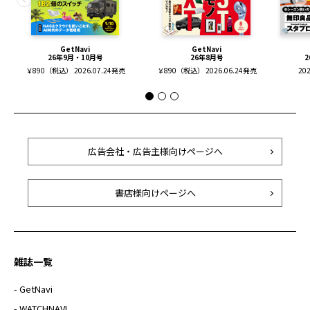
GetNavi
GetNavi
26年9月・10月号
26年8月号
2
￥890（税込） 2026.07.24発売
￥890（税込） 2026.06.24発売
20
広告会社・広告主様向けページへ
書店様向けページへ
雑誌一覧
- GetNavi
- WATCHNAVI