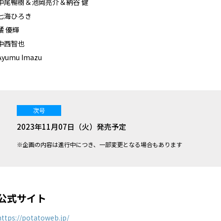
中尾暢樹＆池岡亮介＆納谷 健
七海ひろき
橘 優輝
中西智也
Ayumu Imazu
次号
2023年11月07日（火）発売予定
※企画の内容は進行中につき、一部変更となる場合もあります
公式サイト
https://potatoweb.jp/