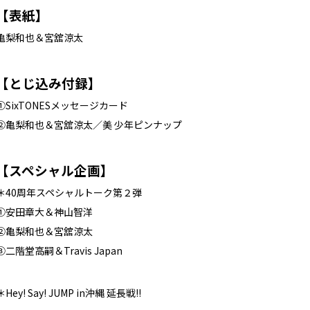
【表紙】
亀梨和也＆宮舘涼太
【とじ込み付録】
①SixTONESメッセージカード
②亀梨和也＆宮舘涼太／美 少年ピンナップ
【スペシャル企画】
＊40周年スペシャルトーク第２弾
①安田章大＆神山智洋
②亀梨和也＆宮舘涼太
③二階堂高嗣＆Travis Japan
＊Hey! Say! JUMP in沖縄 延長戦!!