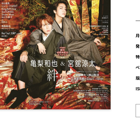
月
発
特
ペ
版
I