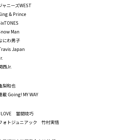
ジャニーズWEST
King & Prince
SixTONES
Snow Man
なにわ男子
Travis Japan
r.
関西Jr.
亀梨和也
連載 Going! MY WAY
#LOVE 當間琉巧
フォトジュニアック 竹村実悟