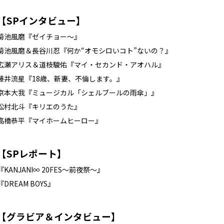
【SPインタビュー】
菊池風磨『ゼイチョー～』
菊池風磨＆長谷川忍『何か“オモシロいコト”ないの？』
広瀬アリス＆道枝駿佑『マイ・セカンド・アオハル』
藤井流星『18歳、新妻、不倫します。』
京本大我『ミュージカル「シェルブールの雨傘」』
松村北斗『キリエのうた』
高橋恭平『マイホームヒーロー』
【SPレポート】
『KANJANI∞ 20FES～前夜祭～』
『DREAM BOYS』
【グラビア＆インタビュー】