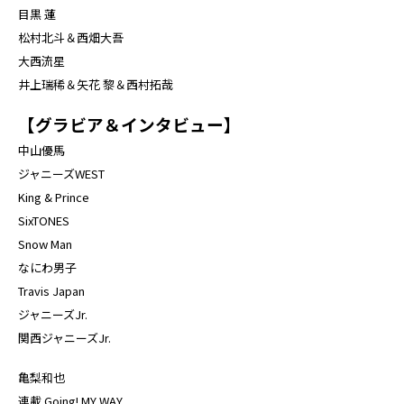
目黒 蓮
松村北斗＆西畑大吾
大西流星
井上瑞稀＆矢花 黎＆西村拓哉
【グラビア＆インタビュー】
中山優馬
ジャニーズWEST
King & Prince
SixTONES
Snow Man
なにわ男子
Travis Japan
ジャニーズJr.
関西ジャニーズJr.
亀梨和也
連載 Going! MY WAY