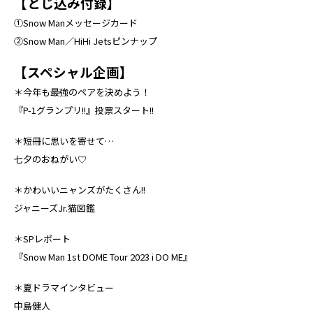
【とじ込み付録】
①Snow Manメッセージカード
②Snow Man／HiHi Jetsピンナップ
【スペシャル企画】
＊今年も最強のペアを決めよう！
『P-1グランプリ!!』投票スタート!!
＊短冊に思いを寄せて…
七夕のおねがい♡
＊かわいいニャンズがたくさん!!
ジャニーズJr.猫図鑑
＊SPレポート
『Snow Man 1st DOME Tour 2023 i DO ME』
＊夏ドラマインタビュー
中島健人