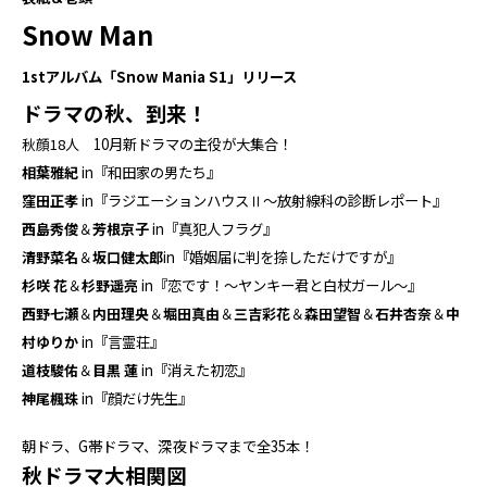
Snow Man
1stアルバム「Snow Mania S1」リリース
ドラマの秋、到来！
秋顔18人
10月新ドラマの主役が大集合！
相葉雅紀
in『和田家の男たち』
窪田正孝
in『ラジエーションハウスⅡ～放射線科の診断レポート』
西島秀俊
＆
芳根京子
in『真犯人フラグ』
清野菜名
＆
坂口健太郎
in『婚姻届に判を捺しただけですが』
杉咲 花
＆
杉野遥亮
in『恋です！～ヤンキー君と白杖ガール～』
西野七瀬
＆
内田理央
＆
堀田真由
＆
三吉彩花
＆
森田望智
＆
石井杏奈
＆
中
村ゆりか
in『言霊荘』
道枝駿佑
＆
目黒 蓮
in『消えた初恋』
神尾楓珠
in『顔だけ先生』
朝ドラ、G帯ドラマ、深夜ドラマまで全35本！
秋ドラマ大相関図