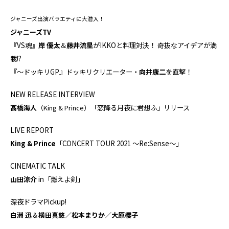
ジャニーズ出演バラエティに大潜入！
ジャニーズTV
『VS魂』
岸 優太
＆
藤井流星
がIKKOと料理対決！ 奇抜なアイデアが満
載!?
『～ドッキリGP』ドッキリクリエーター・
向井康二
を直撃！
NEW RELEASE INTERVIEW
髙橋海人
（King & Prince）
「恋降る月夜に君想ふ」リリース
LIVE REPORT
King & Prince
「CONCERT TOUR 2021 ～Re:Sense～」
CINEMATIC TALK
山田涼介
in「燃えよ剣」
深夜ドラマPickup!
白洲 迅
＆
横田真悠
／
松本まりか
／
大原櫻子