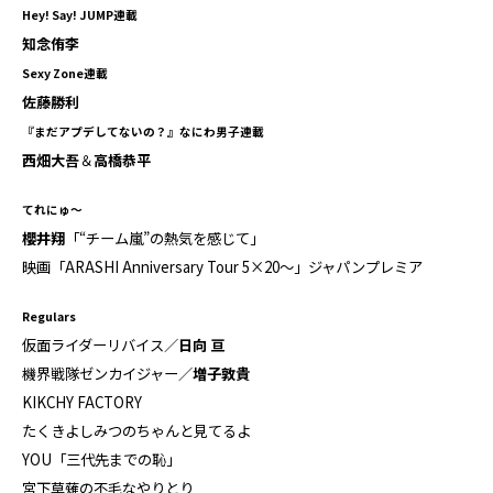
Hey! Say! JUMP連載
知念侑李
Sexy Zone連載
佐藤勝利
『まだアプデしてないの？』なにわ男子連載
西畑大吾
＆
高橋恭平
てれにゅ～
櫻井翔
「“チーム嵐”の熱気を感じて」
映画「ARASHI Anniversary Tour 5×20～」ジャパンプレミア
Regulars
仮面ライダーリバイス／
日向 亘
機界戦隊ゼンカイジャー／
増子敦貴
KIKCHY FACTORY
たくきよしみつのちゃんと見てるよ
YOU「三代先までの恥」
宮下草薙の不毛なやりとり