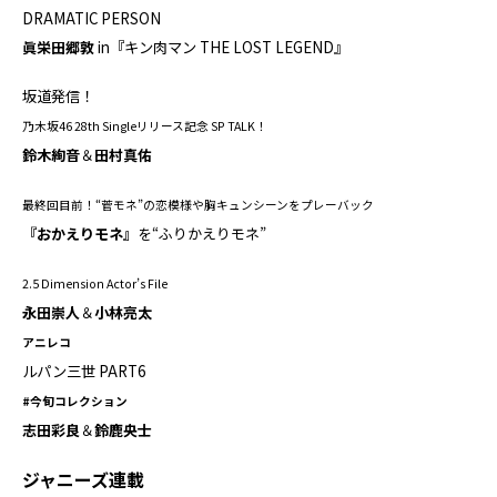
DRAMATIC PERSON
眞栄田郷敦
in『キン肉マン THE LOST LEGEND』
坂道発信！
乃木坂46 28th Singleリリース記念 SP TALK！
鈴木絢音
＆
田村真佑
最終回目前！“菅モネ”の恋模様や胸キュンシーンをプレーバック
『おかえりモネ』
を“ふりかえりモネ”
2.5 Dimension Actor’s File
永田崇人
＆
小林亮太
アニレコ
ルパン三世 PART6
#今旬コレクション
志田彩良
＆
鈴鹿央士
ジャニーズ連載