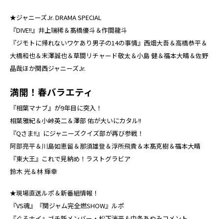
★ジャニーズJr. DRAMA SPECIAL
『DIVE!!』井上瑞稀＆髙橋優斗＆作間龍斗
『ジモトに帰れないワケあり男子の14の事情』西畑大吾＆高橋恭平＆
大橋和也＆末澤誠也＆草間リチャード敬太＆小島 健＆福本大晴＆佐野
晶哉ほか関西ジャニーズJr.
満開！春バラエティ
『相葉マナブ』が9年目に突入！
相葉雅紀＆小峠英二＆澤部 佑が大いにカタル!!
『Qさま!!』にジャニーズクイズ部が再び参戦！
阿部亮平＆川島如恵留＆那須雄登＆浮所飛貴＆本髙克樹＆福本大晴
『東大王』これで見納め！ラストグラビア
鈴木 光＆林 輝幸
★現場直送ルポ＆新番組情報！
『VS魂』『関ジャム完全燃SHOW』ルポ
『ぐるナイ』ゴチ新メンバー・松下洸平＆中条あやみコメント