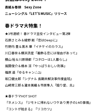
表紙＆巻頭 Sexy Zone
ニューシングル「LET’S MUSIC」リリース
春ドラマ大特集！
★3号連続！ 春ドラマ主役インタビュー第2弾
石原さとみ＆綾野 剛『恋はDeepに』
竹野内 豊＆黒木 華『イチケイのカラス』
川口春奈＆横浜流星『着飾る恋には理由があって』
横山 裕＆川原瑛都『コタローは1人暮らし』
風間俊介＆橋本 涼『やっぱりおしい刑事』
福原 遥『ゆるキャン△2』
坂口健太郎『シグナル 長期未解決事件捜査班』
山崎育三郎＆瀧本美織＆市原隼人『殴り愛、炎』
★春ドラマHOT SHOT
『ネメシス』『ジモトに帰れないワケあり男子の14の事情』
『コントが始まる』『リコカツ』