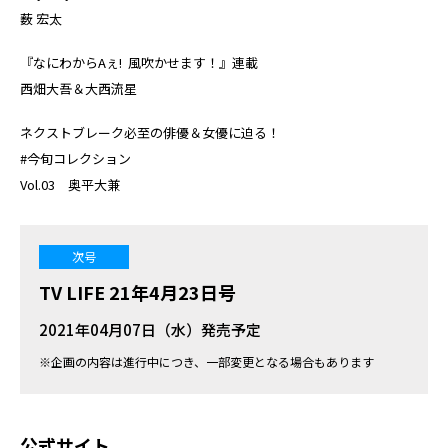
薮 宏太
『なにわからAぇ! 風吹かせます！』連載
西畑大吾＆大西流星
ネクストブレーク必至の俳優＆女優に迫る！
#今旬コレクション
Vol.03 奥平大兼
次号
TV LIFE 21年4月23日号
2021年04月07日（水）発売予定
※企画の内容は進行中につき、一部変更となる場合もあります
公式サイト