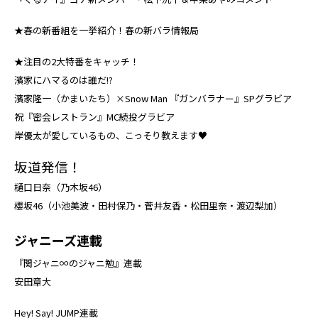
★春の新番組を一挙紹介！春の新バラ情報局
★注目の2大特番をキャッチ！
濱家にハマるのは誰だ!?
濱家隆一（かまいたち）×Snow Man 『ガンバラナー』SPグラビア
祝『密会レストラン』MC続投グラビア
岸優太が愛しているもの、こっそり教えます♥
坂道発信！
樋口日奈（乃木坂46）
櫻坂46（小池美波・田村保乃・菅井友香・松田里奈・渡辺梨加）
ジャニーズ連載
『関ジャニ∞のジャニ勉』連載
安田章大
Hey! Say! JUMP連載