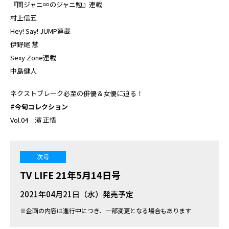
『関ジャニ∞のジャニ勉』連載
村上信五
Hey! Say! JUMP連載
伊野尾 慧
Sexy Zone連載
中島健人
ネクストブレーク必至の俳優＆女優に迫る！
#今旬コレクション
Vol.04 濱 正悟
次号
TV LIFE 21年5月14日号
2021年04月21日（水）発売予定
※企画の内容は進行中につき、一部変更となる場合もあります