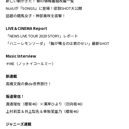
新しい朝がきた！ 朝の情報番組改編一覧
NiziUが『SONGS』に登場！収録SHOT大公開
話題の競馬女子・神部美咲を直撃！
LIVE＆CINEMA Report
「NEWS LIVE TOUR 2020 STORY」レポート
「ハニーレモンソーダ」「胸が鳴るのは君のせい」最新SHOT
Music Interview
≠ME（ノットイコールミー）
新連載
高橋文哉の食de世界旅行！
坂道発信！
渡邉理佐（櫻坂46）×濱岸ひより（日向坂46）
上村莉菜＆井上梨名＆幸阪茉里乃（櫻坂46）
ジャニーズ連載