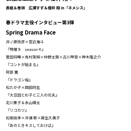
表紙＆巻頭 広瀬すず＆櫻井 翔 in『ネメシス』
春ドラマ主役インタビュー第3弾
Spring Drama Face
井ノ原快彦×宮近海斗
『特捜９ season４』
菅田将暉×有村架純×仲野太賀×古川琴音×神木隆之介
『コントが始まる』
阿部 寛
『ドラゴン桜』
松たか子×岡田将生
『大豆田とわ子と三人の元夫』
北川景子＆永山瑛太
『リコカツ』
松坂桃李×井浦 新×麻生久美子
『あのときキスしておけば』