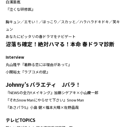
白濱亜嵐
『泣くな研修医』
胸キュン／エモい！／ほっこり／スカッと／ハラハラドキドキ／笑キ
ュン
あなたにピッタリの春ドラマをナビゲート
沼落ち確定！絶対ハマる！本命 春ドラマ診断
Interview
丸山隆平『着飾る恋には理由があって』
小関裕太『ラブコメの掟』
Johnny’s バラエティ Jバラ！
『NEWSの全力!!メイキング』加藤シゲアキ×小山慶一郎
『それSnow Manにやらせて下さい』Snow Man
『あさパラS』小島 健×福本大晴×佐野晶哉
テレビTOPICS