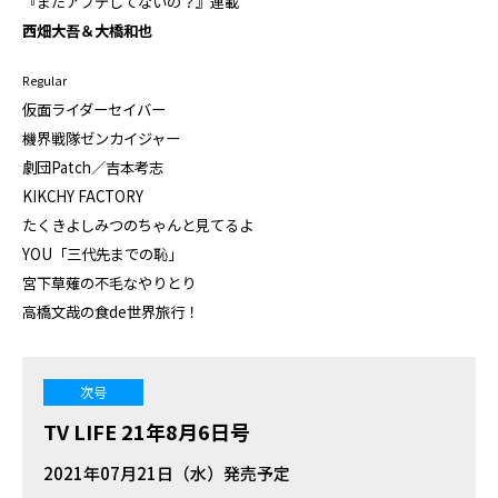
『まだアプデしてないの？』連載
西畑大吾＆大橋和也
Regular
仮面ライダーセイバー
機界戦隊ゼンカイジャー
劇団Patch／吉本考志
KIKCHY FACTORY
たくきよしみつのちゃんと見てるよ
YOU「三代先までの恥」
宮下草薙の不毛なやりとり
高橋文哉の食de世界旅行！
次号
TV LIFE 21年8月6日号
2021年07月21日（水）発売予定