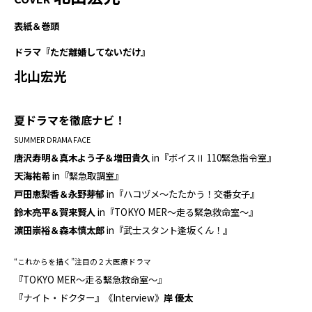
表紙＆巻頭
ドラマ『ただ離婚してないだけ』
北山宏光
夏ドラマを徹底ナビ！
SUMMER DRAMA FACE
唐沢寿明＆真木よう子＆増田貴久
in『ボイスⅡ 110緊急指令室』
天海祐希
in『緊急取調室』
戸田恵梨香＆永野芽郁
in『ハコヅメ～たたかう！交番女子』
鈴木亮平＆賀来賢人
in『TOKYO MER～走る緊急救命室～』
濵田崇裕＆森本慎太郎
in『武士スタント逢坂くん！』
“これからを描く”注目の２大医療ドラマ
『TOKYO MER～走る緊急救命室～』
『ナイト・ドクター』《Interview》
岸 優太