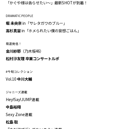
「かぐや様は告らせたい～」最新SHOTが到着！
DRAMATIC PEOPLE
堀 未央奈
in「サレタガワのブルー」
高杉真宙
in「ホメられたい僕の妄想ごはん」
坂道発信！
金川紗耶
（乃木坂46）
松村沙友理 卒業コンサートルポ
#今旬コレクション
Vol.10
中川大輔
ジャニーズ連載
Hey!Say!JUMP連載
中島裕翔
Sexy Zone連載
松島 聡