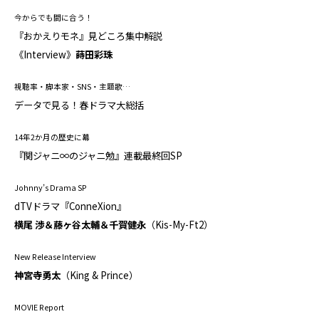
今からでも間に合う！
『おかえりモネ』見どころ集中解説
《Interview》
蒔田彩珠
視聴率・脚本家・SNS・主題歌…
データで見る！春ドラマ大総括
14年2か月の歴史に幕
『関ジャニ∞のジャニ勉』連載最終回SP
Johnny’s Drama SP
dTVドラマ『ConneXion』
横尾 渉＆藤ヶ谷太輔＆千賀健永
（Kis-My-Ft2）
New Release Interview
神宮寺勇太
（King & Prince）
MOVIE Report