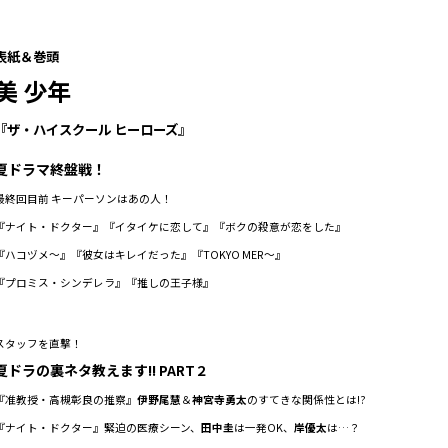
表紙＆巻頭
美 少年
『ザ・ハイスクール ヒーローズ』
夏ドラマ終盤戦！
最終回目前 キーパーソンはあの人！
『ナイト・ドクター』『イタイケに恋して』『ボクの殺意が恋をした』
『ハコヅメ～』『彼女はキレイだった』『TOKYO MER～』
『プロミス・シンデレラ』『推しの王子様』
スタッフを直撃！
夏ドラの裏ネタ教えます!!
PART２
『准教授・高槻彰良の推察』
伊野尾慧
＆
神宮寺勇太
のすてきな関係性とは!?
『ナイト・ドクター』緊迫の医療シーン、
田中圭
は一発OK、
岸優太
は…？