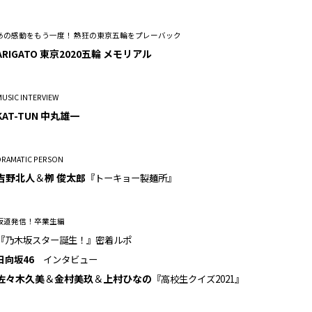
あの感動をもう一度！ 熱狂の東京五輪をプレーバック
ARIGATO 東京2020五輪 メモリアル
USIC INTERVIEW
KAT-TUN 中丸雄一
DRAMATIC PERSON
吉野北人
＆
栁 俊太郎
『トーキョー製麺所』
坂道発信！卒業生編
『乃木坂スター誕生！』密着ルポ
日向坂46
インタビュー
佐々木久美
＆
金村美玖
＆
上村ひなの
『高校生クイズ2021』