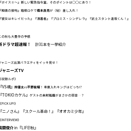
『ボイスⅡ～』新しい緊急指令室、そのポイントは◯◯にあり！
『痴情の接吻』箱根ロケで
橋本良亮
が（秘）差し入れ！
『彼女はキレイだった』『漂着者』『プロミス・シンデレラ』『武士スタント逢坂くん！』
この秋も大豊作の予感
新ドラマ超速報！
計31本を一挙紹介
ジャニーズ出演バラエティをイッキ見せ！
ジャニーズTV
《収録ルポ》
『VS魂』
岸優太
vs
平野紫耀
！ 車庫入れキングはどっち!?
『TOKIOカケル』
ゲストの
木村拓哉
がまさかの弱音…？
《PICK UP!》
『ニノさん』『スクール革命！』『オオカミ少年』
《INTERVIEW》
風間俊介
in『LIFE!秋』