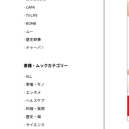
- CAPA
- TV LIFE
- BOMB
- ムー
- 歴史群像
- ドゥーパ！
書籍・ムックカテゴリー
- ALL
- 家電・モノ
- エンタメ
- ヘルスケア
- 料理・実用
- 歴史・城
- サイエンス