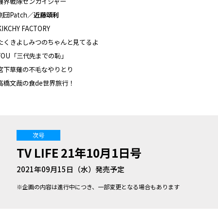
機界戦隊ゼンカイジャー
劇団Patch／
近藤頌利
KIKCHY FACTORY
たくきよしみつのちゃんと見てるよ
YOU「三代先までの恥」
宮下草薙の不毛なやりとり
高橋文哉の食de世界旅行！
次号
TV LIFE 21年10月1日号
2021年09月15日（水）発売予定
※企画の内容は進行中につき、一部変更となる場合もあります