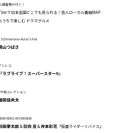
TL調査隊が行く！
TVerで日本全国どこでも見られる！芸人ローカル番組MAP
おうちで楽しむ ドラマグルメ
.5 Dimension Actor’s File
崎山つばさ
アニレコ
『ラブライブ！スーパースター!!』
#今旬コレクション
細田佳央太
NEW HERO INTERVIEW
前田拳太郎
＆
日向 亘
＆
井本彩花
『仮面ライダーリバイス』