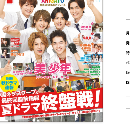
月
発
特
ペ
版
I