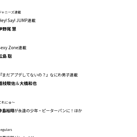
ジャニーズ連載
Hey! Say! JUMP連載
伊野尾 慧
Sexy Zone連載
松島 聡
『まだアプデしてないの？』なにわ男子連載
道枝駿佑
＆
大橋和也
てれにゅ～
中島裕翔
が永遠の少年・ピーターパンに！ほか
egulars