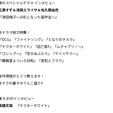
春のスペシャルドラマ インタビュー
広瀬すず＆池田エライザ＆佐久間由衣
『津田梅子～お札になった留学生～』
冬ドラマ総力特集！
『DCU』『ファイトソング』『となりのチカラ』
『ドクターホワイト』『逃亡医F』『ムチャブリ！～』
『ゴシップ～』『恋せぬふたり』『ケイ×ヤク～』
『鹿楓堂よついろ日和』『真犯人フラグ』
製作現場のヒミツ教えます！
冬ドラの裏ネタてんこ盛り!!
裏ネタSPインタビュー
高橋文哉
『ドクターホワイト』