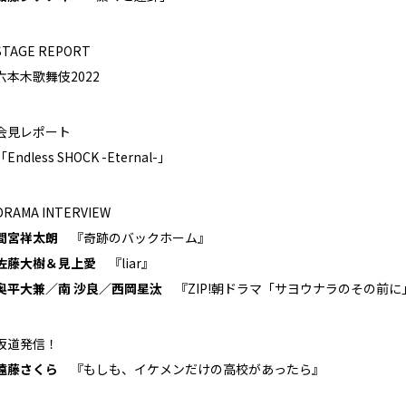
STAGE REPORT
六本木歌舞伎2022
会見レポート
「Endless SHOCK -Eternal-」
DRAMA INTERVIEW
間宮祥太朗
『奇跡のバックホーム』
佐藤大樹＆見上愛
『liar』
奥平大兼／南 沙良／西岡星汰
『ZIP!朝ドラマ「サヨウナラのその前に
坂道発信！
遠藤さくら
『もしも、イケメンだけの高校があったら』