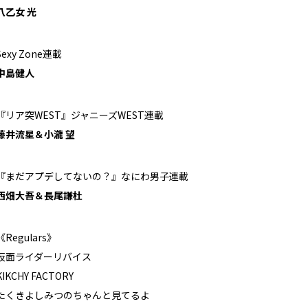
八乙女 光
Sexy Zone連載
中島健人
『リア突WEST』ジャニーズWEST連載
藤井流星＆小瀧 望
『まだアプデしてないの？』なにわ男子連載
西畑大吾＆長尾謙杜
《Regulars》
仮面ライダーリバイス
KIKCHY FACTORY
たくきよしみつのちゃんと見てるよ