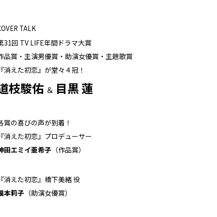
COVER TALK
第31回 TV LIFE年間ドラマ大賞
作品賞・主演男優賞・助演女優賞・主題歌賞
『消えた初恋』が堂々４冠！
道枝駿佑
目黒 蓮
＆
各賞の喜びの声が到着！
『消えた初恋』プロデューサー
神田エミイ亜希子
（作品賞）
『消えた初恋』橋下美緒 役
福本莉子
（助演女優賞）