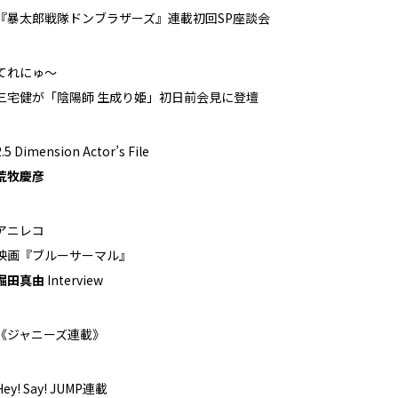
『暴太郎戦隊ドンブラザーズ』連載初回SP座談会
てれにゅ～
三宅健が「陰陽師 生成り姫」初日前会見に登壇
2.5 Dimension Actor’s File
荒牧慶彦
アニレコ
映画『ブルーサーマル』
堀田真由
Interview
《ジャニーズ連載》
Hey! Say! JUMP連載