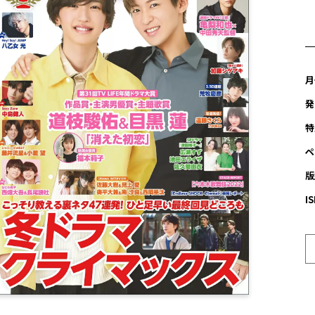
月
発
特
ペ
版
I