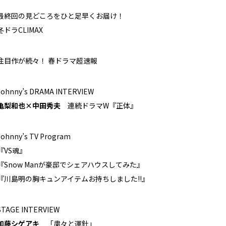
最終回の見どころをひと足早くお届け！
冬ドラCLIMAX
注目作が続々！ 春ドラマ超速報
Johnny’s DRAMA INTERVIEW
亀梨和也×中田秀夫
連続ドラマW『正体』
Johnny’s TV Program
『VS魂』
『Snow Manが豪邸でシェアハウスしてみた』
『川島明の胸キュンアイテムお持ちしました!!』
STAGE INTERVIEW
加藤シゲアキ
「粛々と運針」