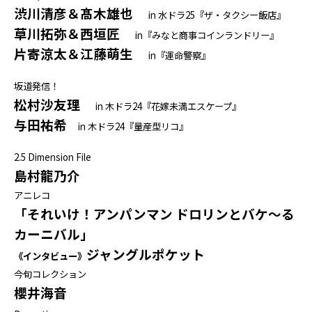
渋川清彦＆髙木雄也
in 水ドラ25『ザ・タクシー飯店』
草川拓弥＆西垣匠
in『みなと商事コインランドリー』
片寄涼太＆江藤萌生
in『運命警察』
坂道発信！
松村沙友理
in 木ドラ24『花嫁未満エスケープ』
与田祐希
in 木ドラ24『量産型リコ』
2.5 Dimension File
島村龍乃介
アニレコ
「それいけ！アンパンマン ドロリンとバケ～る
カーニバル」
ジャングルポケット
《インタビュー》
今旬コレクション
櫻井海音