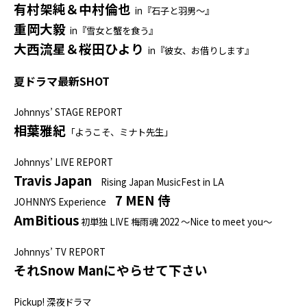
有村架純＆中村倫也
in『石子と羽男～』
重岡大毅
in『雪女と蟹を食う』
大西流星＆桜田ひより
in『彼女、お借りします』
夏ドラマ最新SHOT
Johnnys’ STAGE REPORT
相葉雅紀
「ようこそ、ミナト先生」
Johnnys’ LIVE REPORT
Travis Japan
Rising Japan MusicFest in LA
7 MEN 侍
JOHNNYS Experience
AmBitious
初単独 LIVE 梅雨魂 2022 ～Nice to meet you～
Johnnys’ TV REPORT
それSnow Manにやらせて下さい
Pickup! 深夜ドラマ