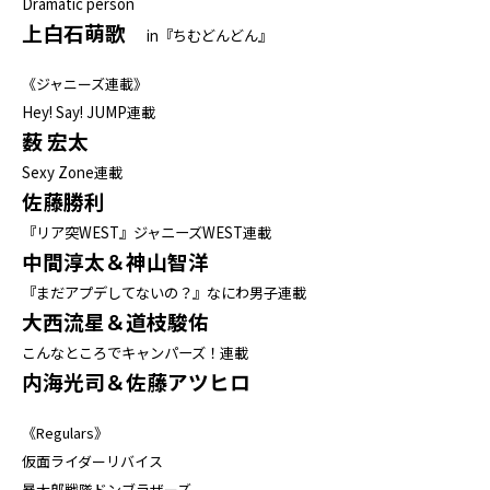
Dramatic person
上白石萌歌
in『ちむどんどん』
《ジャニーズ連載》
Hey! Say! JUMP連載
薮 宏太
Sexy Zone連載
佐藤勝利
『リア突WEST』ジャニーズWEST連載
中間淳太＆神山智洋
『まだアプデしてないの？』なにわ男子連載
大西流星＆道枝駿佑
こんなところでキャンパーズ！連載
内海光司＆佐藤アツヒロ
《Regulars》
仮面ライダーリバイス
暴太郎戦隊ドンブラザーズ