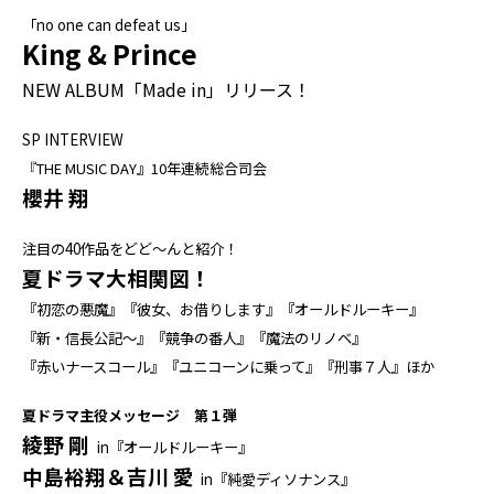
「no one can defeat us」
King & Prince
NEW ALBUM「Made in」リリース！
SP INTERVIEW
『THE MUSIC DAY』10年連続総合司会
櫻井 翔
注目の40作品をどど～んと紹介！
夏ドラマ大相関図！
『初恋の悪魔』『彼女、お借りします』『オールドルーキー』
『新・信長公記～』『競争の番人』『魔法のリノベ』
『赤いナースコール』『ユニコーンに乗って』『刑事７人』ほか
夏ドラマ主役メッセージ 第１弾
綾野 剛
in『オールドルーキー』
中島裕翔＆吉川 愛
in『純愛ディソナンス』