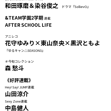
和田琢磨＆染谷俊之
ドラマ『SollievO』
&TEAM学園2学期
連載
AFTER SCHOOL LIFE
アニレコ
花守ゆみり×東山奈央×黒沢ともよ
『ゆるキャン△SEASON3』
＃今旬コレクション
森 愁斗
《好評連載》
Hey! Say! JUMP連載
山田涼介
Sexy Zone連載
中島健人