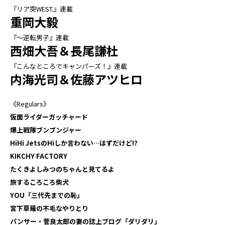
『リア突WEST.』連載
重岡大毅
『～逆転男子』連載
西畑大吾＆長尾謙杜
『こんなところでキャンパーズ！』連載
内海光司＆佐藤アツヒロ
《Regulars》
仮面ライダーガッチャード
爆上戦隊ブンブンジャー
HiHi JetsのHiしか言わない…はずだけど!?
KIKCHY FACTORY
たくきよしみつのちゃんと見てるよ
旅するころころ柴犬
YOU「三代先までの恥」
宮下草薙の不毛なやりとり
パンサー・菅良太郎の妻の誌上ブログ「ダリダリ」