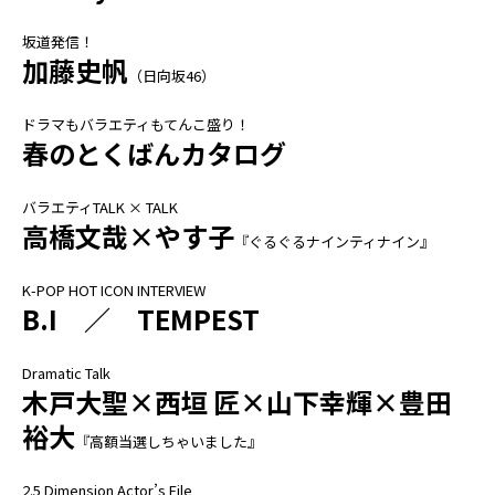
坂道発信！
加藤史帆
（日向坂46）
ドラマもバラエティもてんこ盛り！
春のとくばんカタログ
バラエティTALK × TALK
高橋文哉×やす子
『ぐるぐるナインティナイン』
K-POP HOT ICON INTERVIEW
B.I ／
TEMPEST
Dramatic Talk
木戸大聖×西垣 匠×山下幸輝×豊田
裕大
『高額当選しちゃいました』
2.5 Dimension Actor’s File