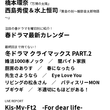
橋本環奈
『万博の太陽』
西島秀俊＆水上恒司
『黄金の刻～服部金太郎物語
～』
注目の春ドラマを曜日別に紹介！
春ドラマ最新カレンダー
最終回まで待てない！
冬ドラマ クライマックス PART.2
婚活1000本ノック ／ 闇バイト家族
厨房のありす ／ 春になったら
先生さようなら ／ Eye Love You
リビングの松永さん ／ パティスリーMON
ブギウギ ／ 不適切にもほどがある！
LIVE REPORT
Kis-My-Ft2 -For dear life-