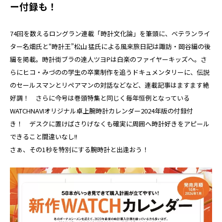
ー付録も！
74回を数えるロングラン連載「時計文化論」を筆頭に、ベテランライ
ター名畑氏と“時計王”松山 猛氏による風来旅日記は諏訪・岡谷編の後
編を掲載。時計街ブラの達人ツヨPは白楽のファイヤーキッズへ。さ
らにヒコ・みづのの学生の卒業制作を追うドキュメンタリーに、伝説
のセールスマンとリペアマンの対話などなど、連載記事はますます絶
好調！ さらに今号は巻頭特集と同じく毎年恒例となっている
WATCHNAVIオリジナル卓上腕時計カレンダー2024年版の付録付
き！ デスクに置けばさりげなくも確実に周囲へ時計好きをアピール
できること間違いなし!!
さぁ、その1秒を特別にする腕時計と出逢おう！