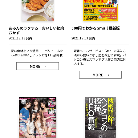
あみんのラクする！おいしい節約
500円でわかるGmail 最新版
おかず
2021.12.13 発売
2021.12.13 発売
安い食材をフル活用！ ボリュームた
定番メールサービス・Gmailの導入方
っぷり＆おいしいレシピを115品掲載
法から使いこなし迄を親切に解説。パ
ソコン版とスマホアプリ版の両方に対
応する。
MORE
MORE