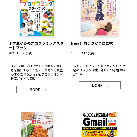
小学生からのプログラミングスタ
New！ 首ラクかまぼこ枕
ートブック
2021.12.14 発売
2021.12.14 発売
子ども向けプログラミング教室の楽し
ストレートネックや首・肩こりに！ 究
さを紹介するとともに、最寄りの教室
極のリラックス枕、好評につき色違い
がすぐに見つかる全国プログラミング
が発売！
教室ガイドも掲載！
MORE
MORE