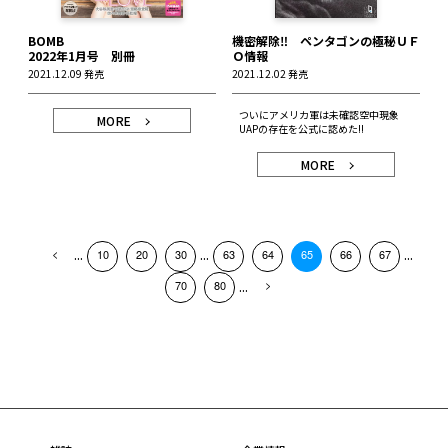
BOMB
機密解除‼ ペンタゴンの極秘ＵＦ
2022年1月号 別冊
Ｏ情報
2021.12.09 発売
2021.12.02 発売
ついにアメリカ軍は未確認空中現象
MORE
UAPの存在を公式に認めた!!
MORE
...
...
...
10
20
30
63
64
65
66
67
...
70
80