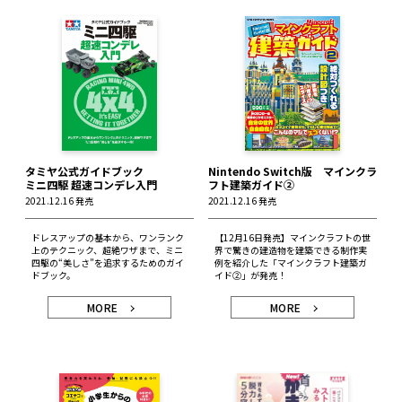
タミヤ公式ガイドブック
Nintendo Switch版 マインクラ
ミニ四駆 超速コンデレ入門
フト建築ガイド②
2021.12.16 発売
2021.12.16 発売
ドレスアップの基本から、ワンランク
【12月16日発売】マインクラフトの世
上のテクニック、超絶ワザまで、ミニ
界で驚きの建造物を建築できる制作実
四駆の“美しさ”を追求するためのガイ
例を紹介した「マインクラフト建築ガ
ドブック。
イド②」が発売！
MORE
MORE