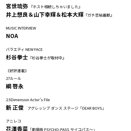
宮世琉弥
『ホスト相続しちゃいました』
井上想良＆山下幸輝＆松本大輝
『ガチ恋粘着獣』
MUSIC INTERVIEW
NOA
バラエティ NEW FACE
杉谷拳士
『杉谷拳士が取材中』
《好評連載》
27ルール
綱 啓永
2.5Dimension Actor’s File
新 正俊
アグレッシブ ダンス ステージ「DEAR BOYS」
アニレコ
花澤香菜
「劇場版 PSYCHO-PASS サイコパス～」