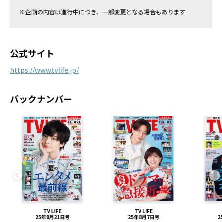
※企画の内容は進行中につき、一部変更となる場合もあります
公式サイト
https://www.tvlife.jp/
バックナンバー
TV LIFE
TV LIFE
25年8月21日号
25年8月7日号
2