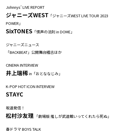
Johnnys’ LIVE REPORT
ジャニーズWEST
「ジャニーズWEST LIVE TOUR 2023
POWER」
SixTONES
「慣声の法則 in DOME」
ジャニーズニュース
「BACKBEAT」公開舞台稽古ほか
CINEMA INTERVIEW
井上瑞稀
in「おとななじみ」
K-POP HOT ICON INTERVIEW
STAYC
坂道発信！
松村沙友理
「劇場版 推しが武道館いってくれたら死ぬ」
春ドラマ BOYS TALK