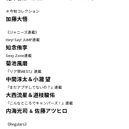
＃今旬コレクション
加藤大悟
《ジャニーズ連載》
Hey! Say! JUMP連載
知念侑李
Sexy Zone連載
菊池風磨
『リア突WEST』連載
中間淳太＆小瀧 望
『まだアプデしてないの？』連載
大西流星＆道枝駿佑
『こんなところでキャンパーズ！』連載
内海光司
佐藤アツヒロ
＆
《Regulars》