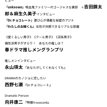
ビュー
吉田鋼太
『unknown』
吸血鬼ファミリーのゴージャスな豪邸 ＋
郎＆麻生久美子
インタビュー
『Dr.チョコレート』
遊び心が満載な秘密のアジト
『わたしのお嫁くん』
女性が共感できるリアルな部屋
《愛くるしい男子》《クール男子》《沼系男子》
個性派男子がずらり！ あなたの推しは？
春ドラマ推しメングランプリ
推しメンインタビュー
永山瑛太
『あなたがしてくれなくても』
DRAMAのカノジョに恋したい
西野七瀬
『Dr.チョコレート』
Dramatic Person
向井康二
『特捜9 season6』