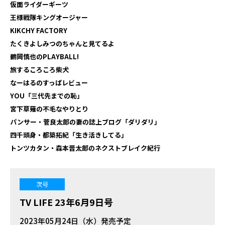
仮面ライダーギーツ
王様戦隊キングオージャー
KIKCHY FACTORY
たくきよしみつのちゃんと見てるよ
鶴岡慎也のPLAYBALL!
旅するころころ柴犬
なーはるのすっぱレビュー
YOU「三代先までの恥」
宮下草薙の不毛なやりとり
パンサー・菅良太郎の妻の誌上ブログ「ダリダリ」
四千頭身・都築拓紀「生き活きしてる」
トンツカタン・森本晋太郎のネクストブレイク紀行
次号
TV LIFE 23年6月9日号
2023年05月24日（水）発売予定