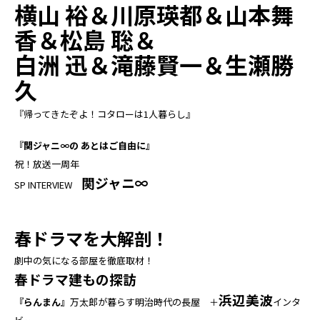
横山 裕＆川原瑛都＆山本舞
香＆松島 聡＆
白洲 迅＆滝藤賢一＆生瀬勝
久
『帰ってきたぞよ！コタローは1人暮らし』
『関ジャニ∞の あとはご自由に』
祝！放送一周年
関ジャニ∞
SP INTERVIEW
春ドラマを大解剖！
劇中の気になる部屋を徹底取材！
春ドラマ建もの探訪
浜辺美波
『らんまん』
万太郎が暮らす明治時代の長屋 ＋
インタ