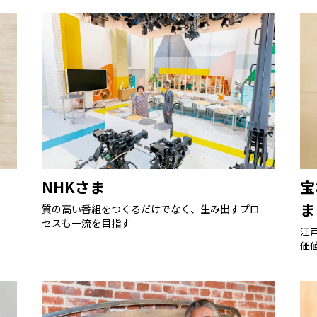
NHKさま
宝
ま
質の高い番組をつくるだけでなく、生み出すプロ
セスも一流を目指す
、
江
価