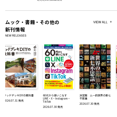
ムック・書籍・その他の
VIEW ALL
新刊情報
NEW RELEASES
60代から使いこなす
決定版 ムー的世界の新七
１００円２００円節約おか
LINE・X・Instagram・
不思議
ずおいしい５００品
TikTok
2026.07.30 発売
2026.07.22 発売
2026.07.30 発売