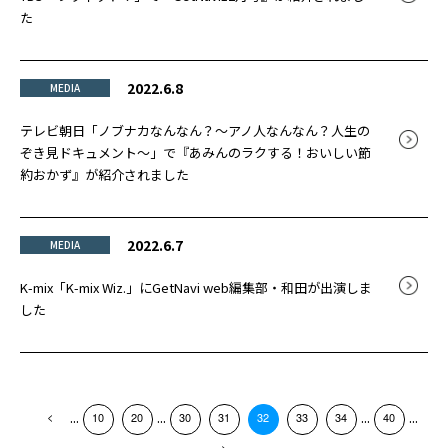
た
2022.6.8
MEDIA
テレビ朝日「ノブナカなんなん？～アノ人なんなん？人生の
ぞき見ドキュメント～」で『あみんのラクする！おいしい節
約おかず』が紹介されました
2022.6.7
MEDIA
K-mix「K-mix Wiz.」にGetNavi web編集部・和田が出演しま
した
...
...
...
...
10
20
30
31
32
33
34
40