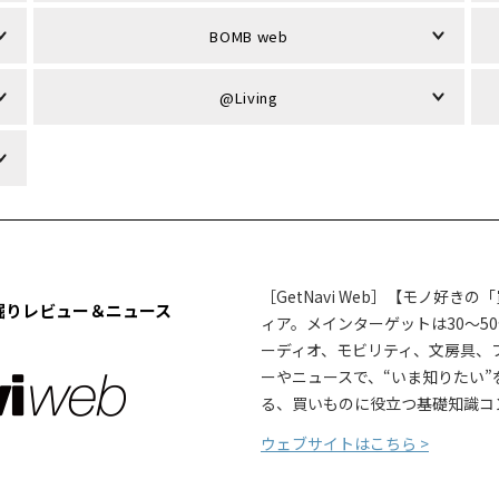
BOMB web
@Living
［GetNavi Web］【モノ好
掘りレビュー＆ニュース
ィア。メインターゲットは30～5
ーディオ、モビリティ、文房具、
ーやニュースで、“いま知りたい
る、買いものに役立つ基礎知識コ
ウェブサイトはこちら >