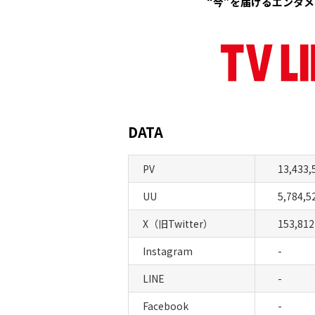
“今”を届けるエンタ
DATA
PV
13,433,
UU
5,784,5
X（旧Twitter）
153,812
Instagram
-
LINE
-
Facebook
-