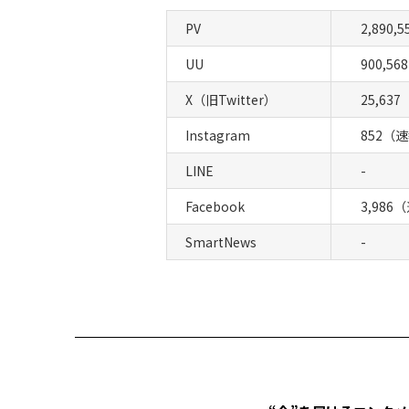
PV
2,890,5
UU
900,568
X（旧Twitter）
25,63
Instagram
852（
LINE
-
Facebook
3,986
SmartNews
-