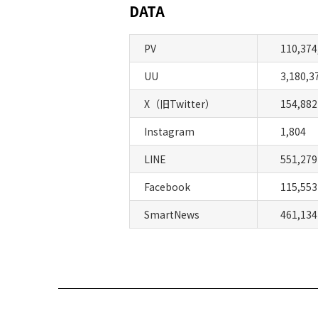
DATA
PV
110,374
UU
3,180,3
X（旧Twitter）
154,882
Instagram
1,804
LINE
551,279
Facebook
115,553
SmartNews
461,134